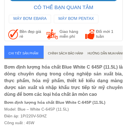
CÓ THỂ BẠN QUAN TÂM
MÁY BƠM EBARA
MÁY BƠM PENTAX
MÁY BƠM WILO
Bền đẹp giá
Giao hàng
Đổi mới 1
rẻ
miễn phí
tuần
CHI TIẾT SẢN PHẨM
CHÍNH SÁCH BẢO HÀNH
HƯỚNG DẪN MUA HÀNG
Bơm định lượng hóa chất Blue White C 645P (11.5L) là
dòng chuyên dụng trong công nghiệp sản xuất bia,
thực phẩm, hóa mỹ phẩm, thiết kế kiểu dạng màng
được sản xuất và nhập khẩu trực tiếp từ mỹ chuyên
dùng để bơm các loại hóa chất ăn mòn cao
Bơm định lượng hóa chất Blue White C-645P (11.5L)
Model: Blue – White C-645P (11.5L)
Điện áp: 1P/220V-50HZ
Công xuất : 45W