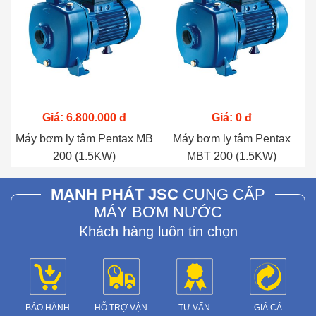
Giá: 6.800.000 đ
Giá: 0 đ
Máy bơm ly tâm Pentax MB
Máy bơm ly tâm Pentax
200 (1.5KW)
MBT 200 (1.5KW)
MẠNH PHÁT JSC
CUNG CẤP
MÁY BƠM NƯỚC
Khách hàng luôn tin chọn
BẢO HÀNH
HỖ TRỢ VẬN
TƯ VẤN
GIÁ CẢ