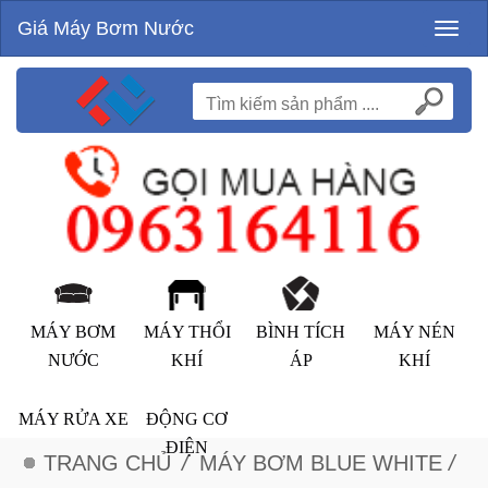
Giá Máy Bơm Nước
Toggl
naviga
MÁY BƠM
MÁY THỔI
BÌNH TÍCH
MÁY NÉN
NƯỚC
KHÍ
ÁP
KHÍ
MÁY RỬA XE
ĐỘNG CƠ
ĐIỆN
TRANG CHỦ
/
MÁY BƠM BLUE WHITE
/