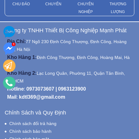
CHU ĐÁO
CHUYỂN
CHUYÊN
THƯƠNG
NGHIỆP
LƯỢNG
Công ty TNHH Thiết Bị Công Nghiệp Mạnh Phát
Địa Chỉ:
77 Ngõ 230 Định Công Thượng, Định Công, Hoàng
Mai, Hà Nội
Kho Hàng 1:
Định Công Thượng, Định Công, Hoàng Mai, Hà
Nội
Kho Hàng 2:
Lạc Long Quân, Phường 11, Quận Tân Bình,
Tp.HCM
Hotline
:
0973073607
|
0963123900
Mail
:
kdtl369@gmail.com
Chính Sách và Quy Định
Chính sách đổi trả hàng
Chính sách bảo hành