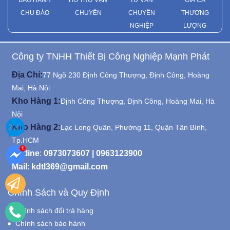
BẢO HÀNH
HỖ TRỢ VẬN
TƯ VẤN
GIÁ CẢ
Hướng dẫn mua hàng
CHU ĐÁO
CHUYỂN
CHUYÊN
THƯƠNG
Hướng dẫn mua hàng trên hệ thống
NGHIỆP
LƯỢNG
website của Thăng Long JSC, khách
hàng sẽ có những trải nghiệm tốt nhất,
mua sắm thuận lợi, thanh toán linh hoạt
Công ty TNHH Thiết Bị Công Nghiệp Mạnh Phát
trên website giamaybom.vn
Địa Chỉ:
77 Ngõ 230 Định Công Thượng, Định Công, Hoàng
Mai, Hà Nội
Kho Hàng 1:
Định Công Thượng, Định Công, Hoàng Mai, Hà
Nội
Kho Hàng 2:
Lạc Long Quân, Phường 11, Quận Tân Bình,
Tp.HCM
Hotline
:
0973073607
|
0963123900
Mail
:
kdtl369@gmail.com
Chính Sách và Quy Định
Chính sách đổi trả hàng
Chính sách bảo hành