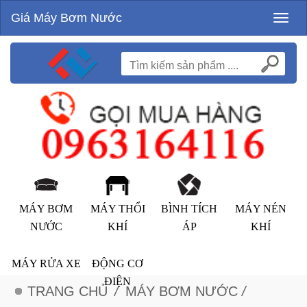
Giá Máy Bơm Nước
Toggl
naviga
MÁY BƠM
MÁY THỔI
BÌNH TÍCH
MÁY NÉN
NƯỚC
KHÍ
ÁP
KHÍ
MÁY RỬA XE
ĐỘNG CƠ
ĐIỆN
TRANG CHỦ
/
MÁY BƠM NƯỚC
/