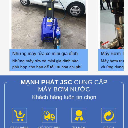
Những máy rửa xe mini gia đình
Máy Bơm Trụ
Những máy rửa xe mini gia đình nào
Máy bơm trục 
nào phù hợp cho bạn
Và Ứng Dụng
phù hợp cho bạn để tối ưu hóa chi phí
và ứng dụng nổ
vận hành và mua sẵm, chúng tôi xin tư
xem xét, một m
vấn qua các vấn đề sau đây, như các
một mặt để nân
MẠNH PHÁT JSC
CUNG CẤP
đọc thông số máy, lựa chọn hãng cũng
chính sản phẩ
MÁY BƠM NƯỚC
như doanh nghiệp phân phối uy tín
Khách hàng luôn tin chọn