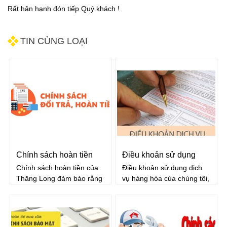
Rất hân hạnh đón tiếp Quý khách !
TIN CÙNG LOẠI
Chính sách hoàn tiền
Điều khoản sử dụng
Chính sách hoàn tiền của
Điều khoản sử dụng dịch
dịch vụ
Thăng Long đảm bảo rằng
vụ hàng hóa của chúng tôi,
tất cả các sản phẩm là
vui lòng đọc kỹ các điều
chính hãng, hoàn toàn mới
khoản này. Dịch vụ của
và không bị lỗi
chúng tôi rất đa dạng nên
đôi khi có thể áp dụng các