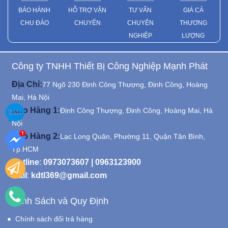
BẢO HÀNH
HỖ TRỢ VẬN
TƯ VẤN
GIÁ CẢ
CHU ĐÁO
CHUYỂN
CHUYÊN
THƯƠNG
NGHIỆP
LƯỢNG
Công ty TNHH Thiết Bị Công Nghiệp Mạnh Phát
Địa Chỉ:
77 Ngõ 230 Định Công Thượng, Định Công, Hoàng
Mai, Hà Nội
Kho Hàng 1:
Định Công Thượng, Định Công, Hoàng Mai, Hà
Nội
Kho Hàng 2:
Lạc Long Quân, Phường 11, Quận Tân Bình,
Tp.HCM
Hotline
:
0973073607
|
0963123900
Mail
:
kdtl369@gmail.com
Chính Sách và Quy Định
Chính sách đổi trả hàng