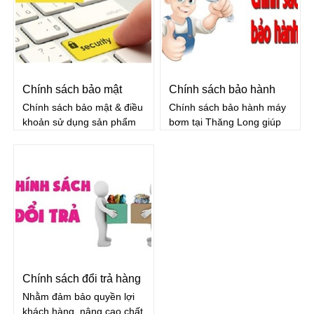
điều khoản bổ sung
Chính sách bảo mật
Chính sách bảo hành
Chính sách bảo mật & điều
Chính sách bảo hành máy
khoản sử dụng sản phẩm
bơm tại Thăng Long giúp
hàng hóa cho bạn biết
khách hàng biết được và
chúng tôi sử dụng thông tin
hiểu thêm về những chính
cá nhân của bạn thu thập
sách, ưu đãi mà khách
được tại trang web này
hàng sẽ được nhận khi
như thế nào.
mua hàng tại chúng tôi
Chính sách đổi trả hàng
Nhằm đảm bảo quyền lợi
khách hàng, nâng cao chất