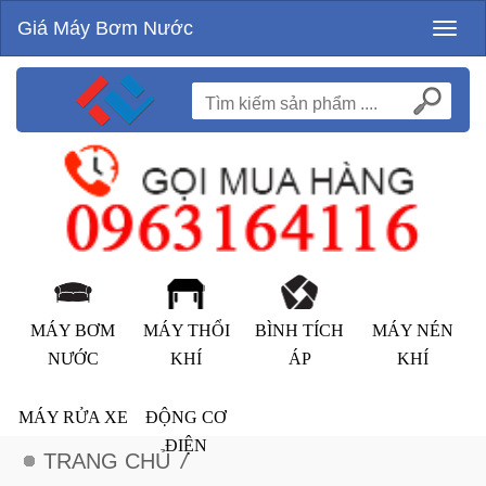
Giá Máy Bơm Nước
Toggl
naviga
MÁY BƠM
MÁY THỔI
BÌNH TÍCH
MÁY NÉN
NƯỚC
KHÍ
ÁP
KHÍ
MÁY RỬA XE
ĐỘNG CƠ
ĐIỆN
TRANG CHỦ
/