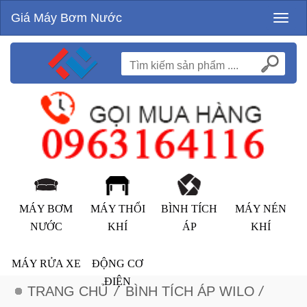
Giá Máy Bơm Nước
Toggl
naviga
MÁY BƠM
MÁY THỔI
BÌNH TÍCH
MÁY NÉN
NƯỚC
KHÍ
ÁP
KHÍ
MÁY RỬA XE
ĐỘNG CƠ
ĐIỆN
TRANG CHỦ
/
BÌNH TÍCH ÁP WILO
/