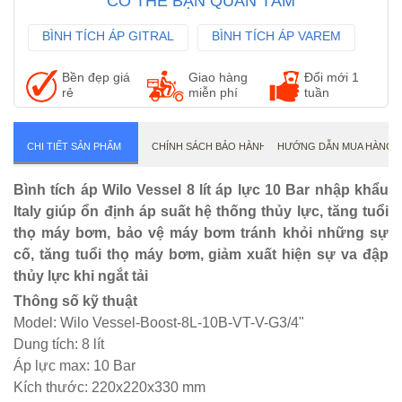
CÓ THỂ BẠN QUAN TÂM
BÌNH TÍCH ÁP GITRAL
BÌNH TÍCH ÁP VAREM
BÌNH TÍCH ÁP AQUASYSTEM
Bền đẹp giá
Giao hàng
Đổi mới 1
rẻ
miễn phí
tuần
CHI TIẾT SẢN PHẨM
CHÍNH SÁCH BẢO HÀNH
HƯỚNG DẪN MUA HÀNG
Bình tích áp Wilo Vessel 8 lít áp lực 10 Bar nhập khẩu
Italy giúp ổn định áp suất hệ thống thủy lực, tăng tuổi
thọ máy bơm, bảo vệ máy bơm tránh khỏi những sự
cố, tăng tuổi thọ máy bơm, giảm xuất hiện sự va đập
thủy lực khi ngắt tải
Thông số kỹ thuật
Model: Wilo Vessel-Boost-8L-10B-VT-V-G3/4"
Dung tích: 8 lít
Áp lực max: 10 Bar
Kích thước: 220x220x330 mm