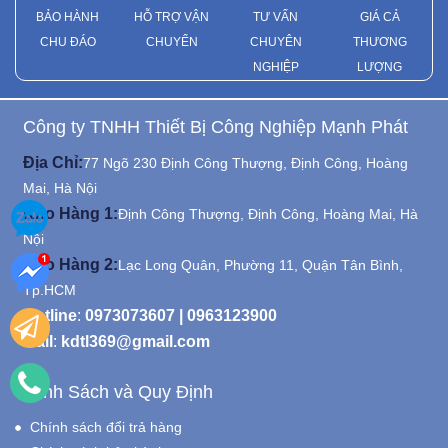
BẢO HÀNH
HỖ TRỢ VẬN
TƯ VẤN
GIÁ CẢ
CHU ĐÁO
CHUYỂN
CHUYÊN
THƯƠNG
NGHIỆP
LƯỢNG
Công ty TNHH Thiết Bị Công Nghiệp Mạnh Phát
Địa Chỉ:
77 Ngõ 230 Định Công Thượng, Định Công, Hoàng
Mai, Hà Nội
Kho Hàng 1:
Định Công Thượng, Định Công, Hoàng Mai, Hà
Nội
Kho Hàng 2:
Lạc Long Quân, Phường 11, Quận Tân Bình,
Tp.HCM
Hotline
:
0973073607
|
0963123900
Mail
:
kdtl369@gmail.com
Chính Sách và Quy Định
Chính sách đổi trả hàng