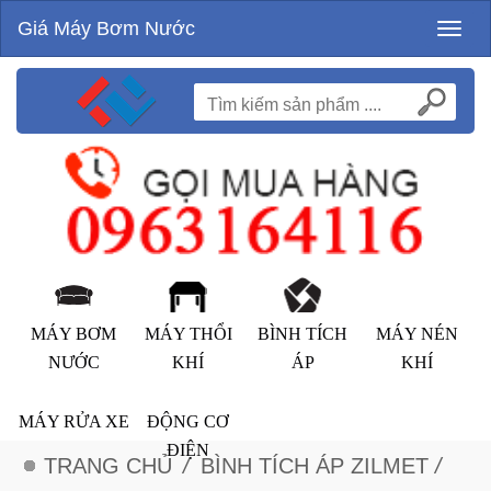
Giá Máy Bơm Nước
Toggl
naviga
MÁY BƠM
MÁY THỔI
BÌNH TÍCH
MÁY NÉN
NƯỚC
KHÍ
ÁP
KHÍ
MÁY RỬA XE
ĐỘNG CƠ
ĐIỆN
TRANG CHỦ
/
BÌNH TÍCH ÁP ZILMET
/