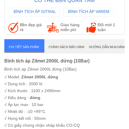
CÓ THỂ BẠN QUAN TÂM
BÌNH TÍCH ÁP GITRAL
BÌNH TÍCH ÁP VAREM
BÌNH TÍCH ÁP AQUASYSTEM
Bền đẹp giá
Giao hàng
Đổi mới 1
rẻ
miễn phí
tuần
CHI TIẾT SẢN PHẨM
CHÍNH SÁCH BẢO HÀNH
HƯỚNG DẪN MUA HÀNG
Bình tích áp Zilmet 2000L đứng (10Bar)
Bình tích áp Zilmet 2000L đứng (10Bar)
√ Model:
Zilmet 2000L đứng
√ Dung tích : 2000 lít
√ Kích thước : 1100 x 2490mm
√ Kiểu dáng :
đứng
.
√ Áp lực max : 10 bar
√ Nhiệt độ : -10 +99°C.
√ Họng kết nối : 50mm
√ Có giấy chứng nhận nhập khẩu CO-CQ