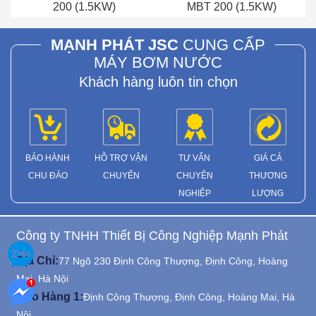
200 (1.5KW)
MBT 200 (1.5KW)
MẠNH PHÁT JSC
CUNG CẤP
MÁY BƠM NƯỚC
Khách hàng luôn tin chọn
BẢO HÀNH
HỖ TRỢ VẬN
TƯ VẤN
GIÁ CẢ
CHU ĐÁO
CHUYỂN
CHUYÊN
THƯƠNG
NGHIỆP
LƯỢNG
Công ty TNHH Thiết Bị Công Nghiệp Mạnh Phát
Địa Chỉ:
77 Ngõ 230 Định Công Thượng, Định Công, Hoàng
Mai, Hà Nội
Kho Hàng 1:
Định Công Thượng, Định Công, Hoàng Mai, Hà
Nội