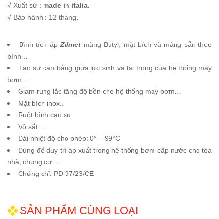
√ Xuất sứ :
made in italia.
√ Bảo hành : 12 tháng
.
Bình tích áp
Zilmet
màng Butyl, mặt bích và màng sẵn theo
bình…
Tạo sự cân bằng giữa lực sinh và tải trọng của hệ thống máy
bơm….
Giam rung lắc tăng độ bền cho hệ thống máy bơm…
Mặt bích inox..
Ruột bình cao su
Vỏ sắt…
Dải nhiệt độ cho phép: 0° – 99°C
Dùng để duy trì áp xuất trong hệ thống bơm cấp nước cho tòa
nhà, chung cư….
Chứng chỉ: PD 97/23/CE
SẢN PHẨM CÙNG LOẠI