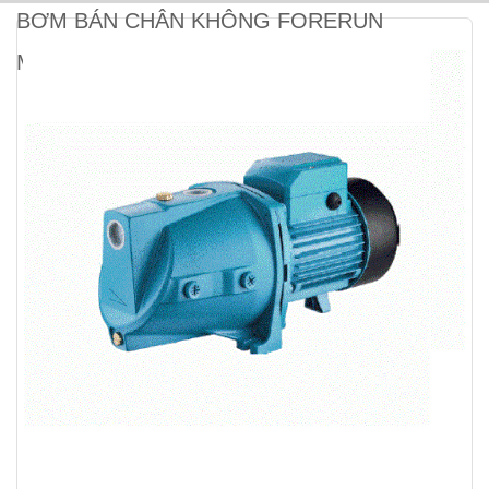
BƠM BÁN CHÂN KHÔNG FORERUN
MJSW/1C-E (370W)