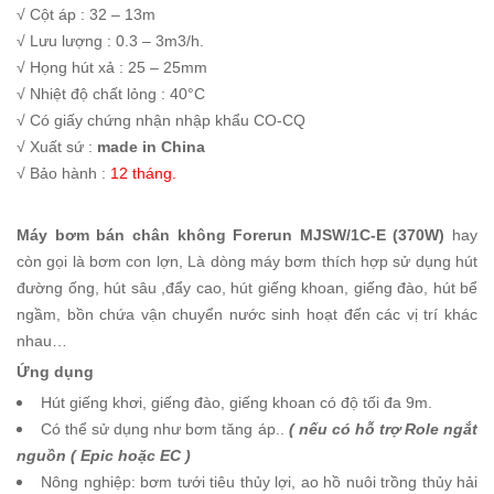
√ Cột áp : 32 – 13m
√ Lưu lượng : 0.3 – 3m3/h.
√ Họng hút xả : 25 – 25mm
√ Nhiệt độ chất lỏng : 40°C
√ Có giấy chứng nhận nhập khẩu CO-CQ
√ Xuất sứ :
made in China
√ Bảo hành :
12 tháng.
Máy bơm bán chân không Forerun MJSW/1C-E (370W)
hay
còn gọi là bơm con lợn, Là dòng máy bơm thích hợp sử dụng hút
đường ống, hút sâu ,đẩy cao, hút giếng khoan, giếng đào, hút bể
ngầm, bồn chứa vận chuyển nước sinh hoạt đến các vị trí khác
nhau…
Ứng dụng
Hút giếng khơi, giếng đào, giếng khoan có độ tối đa 9m.
Có thể sử dụng như bơm tăng áp..
( nếu có hỗ trợ Role ngắt
nguồn ( Epic hoặc EC )
Nông nghiệp: bơm tưới tiêu thủy lợi, ao hồ nuôi trồng thủy hải