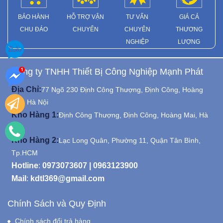
BẢO HÀNH
HỖ TRỢ VẬN
TƯ VẤN
GIÁ CẢ
CHU ĐÁO
CHUYỂN
CHUYÊN
THƯƠNG
NGHIỆP
LƯỢNG
Công ty TNHH Thiết Bị Công Nghiệp Mạnh Phát
Địa Chỉ:
77 Ngõ 230 Định Công Thượng, Định Công, Hoàng
Mai, Hà Nội
Kho Hàng 1:
Định Công Thượng, Định Công, Hoàng Mai, Hà
Nội
Kho Hàng 2:
Lạc Long Quân, Phường 11, Quận Tân Bình,
Tp.HCM
Hotline
:
0973073607
|
0963123900
Mail
:
kdtl369@gmail.com
Chính Sách và Quy Định
Chính sách đổi trả hàng