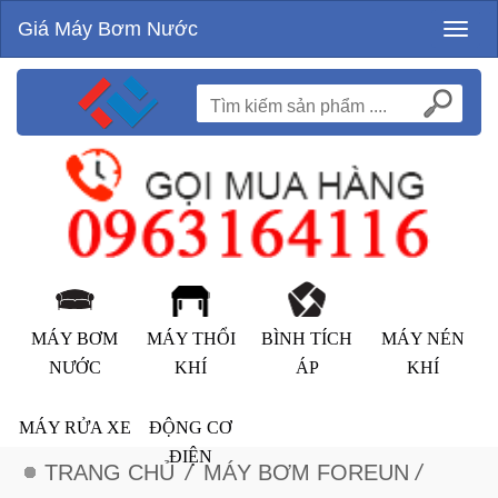
Giá Máy Bơm Nước
Toggl
naviga
MÁY BƠM
MÁY THỔI
BÌNH TÍCH
MÁY NÉN
NƯỚC
KHÍ
ÁP
KHÍ
MÁY RỬA XE
ĐỘNG CƠ
ĐIỆN
TRANG CHỦ
/
MÁY BƠM FOREUN
/