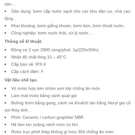
sản…
Dân dụng: bơm cấp nước sạch cho các khu dân cư, nhà cao
tầng…
Khai khoáng: bơm giếng khoan, bơm bùn, bơm thoát nước.
Công nghiệp: bơm nước thải, xử lý nước…
Thông số kĩ thuật.
Động cơ 2 cực 2900 vòng/phút: 1p/220v/50hz.
Nhiệt độ chất lỏng 10 – 40°C
Cấp bảo vệ: IPX 4
Cấp cách điện: F
Vật liệu chế tạo.
Vỏ moto hợp kim nhôm sơn lớp chống ăn mòn
Làm mát moto bằng cánh quạt gió
Buồng bơm bằng gang, cánh và khuếch tán bằng Noryl gia cố
sợi thủy tinh…
Phớt: Ceramic / carbon graphite/ NBR.
Hệ làm kín zoăng vành mòn cơ khí.
Rotor trục phớt thép không gỉ Inox 304 chống ăn mòn.