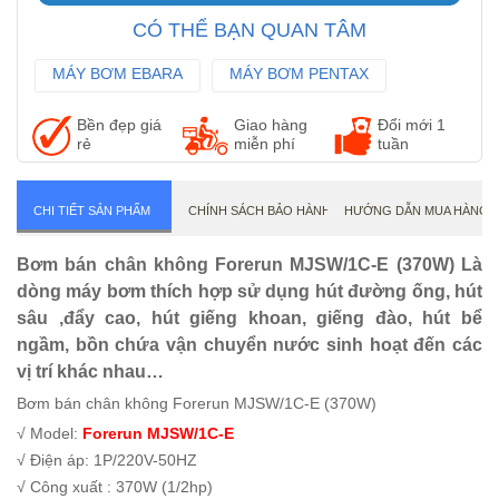
CÓ THỂ BẠN QUAN TÂM
MÁY BƠM EBARA
MÁY BƠM PENTAX
MÁY BƠM WILO
Bền đẹp giá
Giao hàng
Đổi mới 1
rẻ
miễn phí
tuần
CHI TIẾT SẢN PHẨM
CHÍNH SÁCH BẢO HÀNH
HƯỚNG DẪN MUA HÀNG
Bơm bán chân không Forerun MJSW/1C-E (370W) Là
dòng máy bơm thích hợp sử dụng hút đường ống, hút
sâu ,đẩy cao, hút giếng khoan, giếng đào, hút bể
ngầm, bồn chứa vận chuyển nước sinh hoạt đến các
vị trí khác nhau…
Bơm bán chân không Forerun MJSW/1C-E (370W)
√ Model:
Forerun MJSW/1C-E
√ Điện áp: 1P/220V-50HZ
√ Công xuất : 370W (1/2hp)