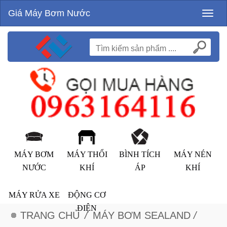
Giá Máy Bơm Nước
Toggl
naviga
MÁY BƠM
MÁY THỔI
BÌNH TÍCH
MÁY NÉN
NƯỚC
KHÍ
ÁP
KHÍ
MÁY RỬA XE
ĐỘNG CƠ
ĐIỆN
TRANG CHỦ
/
MÁY BƠM SEALAND
/