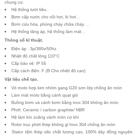
chung cư.
Hệ thống tưới tiêu..
Bơm cấp nước cho nồi hơi, lò hơi…
Bơm cứu hỏa, phòng cháy chữa cháy….
Hệ thống tăng áp, hệ thống làm mát…
Thông số kĩ thuật.
Điện áp : 3p/380v/50hz.
Nhiệt độ chất lỏng 110°C
Cấp bảo vệ: IP 55
Cấp cách điện: F (B Cho nhiệt độ cao)
Vật liệu chế tạo.
Vỏ moto hợp kim nhôm gang G20 sơn lớp chống ăn mòn
Làm mát moto bằng cánh quạt gió
Buồng bơm và cánh bơm bằng inox 304 không ăn mòn .
Phớt: Ceramic / carbon graphite/ NBR
Hệ làm kín zoăng vành mòn cơ khí
Rotor trục phớt thép không gỉ Inox 304 chống ăn mòn
Stator tấm thép silic chất lượng cao, 100% dây đồng nguyên