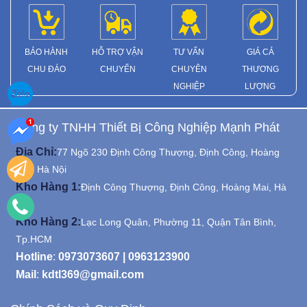
BẢO HÀNH
HỖ TRỢ VẬN
TƯ VẤN
GIÁ CẢ
CHU ĐÁO
CHUYỂN
CHUYÊN
THƯƠNG
NGHIỆP
LƯỢNG
Công ty TNHH Thiết Bị Công Nghiệp Mạnh Phát
Địa Chỉ:
77 Ngõ 230 Định Công Thượng, Định Công, Hoàng
Mai, Hà Nội
Kho Hàng 1:
Định Công Thượng, Định Công, Hoàng Mai, Hà
Nội
Kho Hàng 2:
Lạc Long Quân, Phường 11, Quận Tân Bình,
Tp.HCM
Hotline
:
0973073607
|
0963123900
Mail
:
kdtl369@gmail.com