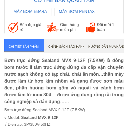
CÓ THỂ BẠN QUAN TÂM
MÁY BƠM EBARA
MÁY BƠM PENTAX
MÁY BƠM WILO
Bền đẹp giá
Giao hàng
Đổi mới 1
rẻ
miễn phí
tuần
CHI TIẾT SẢN PHẨM
CHÍNH SÁCH BẢO HÀNH
HƯỚNG DẪN MUA HÀNG
Bơm trục đứng Sealand MVX 9-12F (7.5KW) là dòng
bơm nước li tâm trục đứng đứng đa cấp vận chuyển
nước sạch không có tạp chất, chất ăn mòn…thân máy
được làm từ hợp kịm nhôm và gang được sơn màu
đen, phần buồng bơm gồm vỏ ngoài và cánh bơm
được làm từ inox 304… được ứng dụng rộng rãi trong
công nghiệp và dân dụng……
Bơm trục đứng Sealand MVX 9-12F (7.5KW)
√ Model:
Sealand MVX 9-12F
√ Điện áp: 3P/380V-50HZ