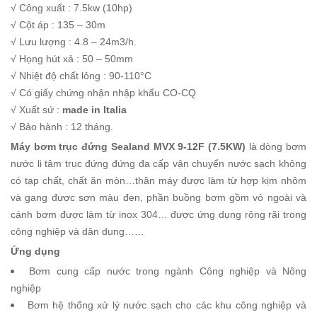
√ Công xuất : 7.5kw (10hp)
√ Cột áp : 135 – 30m
√ Lưu lượng : 4.8 – 24m3/h.
√ Họng hút xả : 50 – 50mm
√ Nhiệt độ chất lỏng : 90-110°C
√ Có giấy chứng nhận nhập khẩu CO-CQ
√ Xuất sứ :
made in Italia
√ Bảo hành : 12 tháng.
Máy bơm trục đứng Sealand MVX 9-12F (7.5KW)
là dòng bơm
nước li tâm trục đứng đứng đa cấp vận chuyển nước sạch không
có tạp chất, chất ăn mòn…thân máy được làm từ hợp kịm nhôm
và gang được sơn màu đen, phần buồng bơm gồm vỏ ngoài và
cánh bơm được làm từ inox 304… được ứng dụng rộng rãi trong
công nghiệp và dân dụng……
Ứng dụng
Bơm cung cấp nước trong ngành Công nghiệp và Nông
nghiệp
Bơm hệ thống xử lý nước sạch cho các khu công nghiệp và