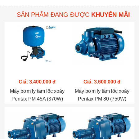
lượng dịch vụ sau bán
hàng, Công ty CP Máy
SẢN PHẨM ĐANG ĐƯỢC
KHUYẾN MÃI
Công Nghiệp Thăng Long
sẽ hỗ trợ Quý khách đổi
sản phẩm mới
Giá: 3.400.000 đ
Giá: 3.600.000 đ
Máy bơm ly tâm lốc xoáy
Máy bơm ly tâm lốc xoáy
Pentax PM 45A (370W)
Pentax PM 80 (750W)