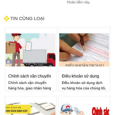
Hoàn tiền này.
TIN CÙNG LOẠI
Chính sách vận chuyển
Điều khoản sử dụng
Chính sách vận chuyển
Điều khoản sử dụng dịch
hàng hóa
dịch vụ
hàng hóa, giao nhận hàng
vụ hàng hóa của chúng tôi,
hóa tại Thăng Long. Công
vui lòng đọc kỹ các điều
ty cổ phần máy công
khoản này. Dịch vụ của
nghiệp Thăng Long thực
chúng tôi rất đa dạng nên
hiện dịch vụ bán hàng &
đôi khi có thể áp dụng các