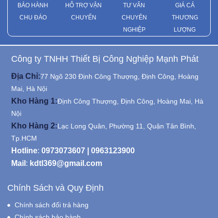
BẢO HÀNH
HỖ TRỢ VẬN
TƯ VẤN
GIÁ CẢ
CHU ĐÁO
CHUYỂN
CHUYÊN
THƯƠNG
NGHIỆP
LƯỢNG
Công ty TNHH Thiết Bị Công Nghiệp Mạnh Phát
Địa Chỉ:
77 Ngõ 230 Định Công Thượng, Định Công, Hoàng
Mai, Hà Nội
Kho Hàng 1:
Định Công Thượng, Định Công, Hoàng Mai, Hà
Nội
Kho Hàng 2:
Lạc Long Quân, Phường 11, Quận Tân Bình,
Tp.HCM
Hotline
:
0973073607
|
0963123900
Mail
:
kdtl369@gmail.com
Chính Sách và Quy Định
Chính sách đổi trả hàng
Chính sách bảo hành