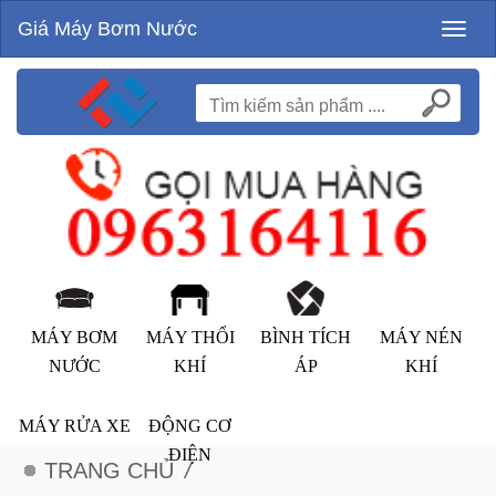
Giá Máy Bơm Nước
Toggl
naviga
MÁY BƠM
MÁY THỔI
BÌNH TÍCH
MÁY NÉN
NƯỚC
KHÍ
ÁP
KHÍ
MÁY RỬA XE
ĐỘNG CƠ
ĐIỆN
TRANG CHỦ
/