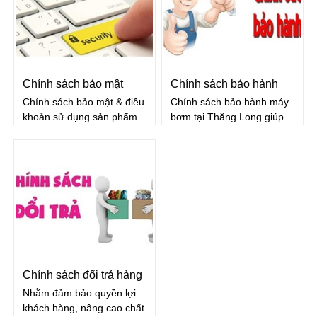
thu tiền tại nhà trên toàn
điều khoản bổ sung
lãnh thổ
Chính sách bảo mật
Chính sách bảo hành
Chính sách bảo mật & điều
Chính sách bảo hành máy
khoản sử dụng sản phẩm
bơm tại Thăng Long giúp
hàng hóa cho bạn biết
khách hàng biết được và
chúng tôi sử dụng thông tin
hiểu thêm về những chính
cá nhân của bạn thu thập
sách, ưu đãi mà khách
được tại trang web này
hàng sẽ được nhận khi
như thế nào.
mua hàng tại chúng tôi
Chính sách đổi trả hàng
Nhằm đảm bảo quyền lợi
khách hàng, nâng cao chất