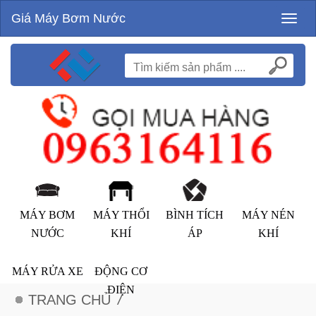
Giá Máy Bơm Nước
Toggl
naviga
MÁY BƠM
MÁY THỔI
BÌNH TÍCH
MÁY NÉN
NƯỚC
KHÍ
ÁP
KHÍ
MÁY RỬA XE
ĐỘNG CƠ
ĐIỆN
TRANG CHỦ
/