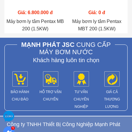
Giá: 6.800.000 đ
Giá: 0 đ
Máy bơm ly tâm Pentax MB
Máy bơm ly tâm Pentax
200 (1.5KW)
MBT 200 (1.5KW)
MẠNH PHÁT JSC
CUNG CẤP
MÁY BƠM NƯỚC
Khách hàng luôn tin chọn
BẢO HÀNH
HỖ TRỢ VẬN
TƯ VẤN
GIÁ CẢ
CHU ĐÁO
CHUYỂN
CHUYÊN
THƯƠNG
NGHIỆP
LƯỢNG
Công ty TNHH Thiết Bị Công Nghiệp Mạnh Phát