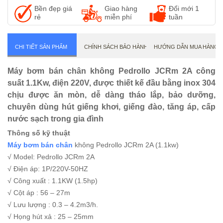
BƠM LY TÂM 1 TẦNG CÁNH PEDROLLO
Bền đẹp giá
Giao hàng
Đổi mới 1
MÁY BƠM CHÌM NƯỚC THẢI PEDROLLO
rẻ
miễn phí
tuần
CHI TIẾT SẢN PHẨM
CHÍNH SÁCH BẢO HÀNH
HƯỚNG DẪN MUA HÀNG
Máy bơm bán chân không Pedrollo JCRm 2A công
suất 1.1Kw, điện 220V, được thiết kế đầu bằng inox 304
chịu được ăn mòn, dễ dàng tháo lắp, bảo dưỡng,
chuyên dùng hút giếng khơi, giếng đào, tăng áp, cấp
nước sạch trong gia đình
Thông số kỹ thuật
Máy bơm bán chân
không Pedrollo JCRm 2A (1.1kw)
√ Model: Pedrollo JCRm 2A
√ Điện áp: 1P/220V-50HZ
√ Công xuất : 1.1KW (1.5hp)
√ Cột áp : 56 – 27m
√ Lưu lượng : 0.3 – 4.2m3/h.
√ Họng hút xả : 25 – 25mm