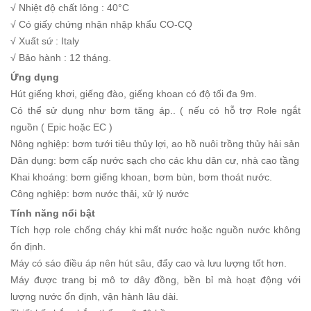
√ Nhiệt độ chất lỏng : 40°C
√ Có giấy chứng nhận nhập khẩu CO-CQ
√ Xuất sứ : Italy
√ Bảo hành : 12 tháng.
Ứng dụng
Hút giếng khơi, giếng đào, giếng khoan có độ tối đa 9m.
Có thể sử dụng như bơm tăng áp.. ( nếu có hỗ trợ Role ngắt
nguồn ( Epic hoặc EC )
Nông nghiệp: bơm tưới tiêu thủy lợi, ao hồ nuôi trồng thủy hải sản
Dân dụng: bơm cấp nước sạch cho các khu dân cư, nhà cao tầng
Khai khoáng: bơm giếng khoan, bơm bùn, bơm thoát nước.
Công nghiệp: bơm nước thải, xử lý nước
Tính năng nổi bật
Tích hợp role chống cháy khi mất nước hoặc nguồn nước không
ổn định.
Máy có sáo điều áp nên hút sâu, đẩy cao và lưu lượng tốt hơn.
Máy được trang bị mô tơ dây đồng, bền bỉ mà hoạt động với
lượng nước ổn định, vận hành lâu dài.