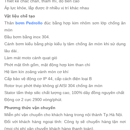
Thiết kế chắc chắn, thẩm mĩ, độ bền cao
Áp lực khỏe, lắp được ở nhiều vị trí khác nhau
Vật liệu chế tạo
Thân
bơm Pedrollo
đúc bằng hợp kim nhôm sơn lớp chống ăn
mòn
Đầu bơm bằng inox 304.
Cánh bơm kiểu bằng phíp kiểu ly tâm chống ăn mòn khi sử dụng
lâu dài..
Làm mát moto cánh quạt gió
Phớt mặt tĩnh gốm, mặt động hợp kim than chì
Hệ làm kín zoăng vành mòn cơ khí
Cấp bảo vệ động cơ IP 44, cấp cách điện loại B
Rotor trục phớt thép không gỉ AISI 304 chống ăn mòn
Stator tấm thép silic chất lượng cao, 100% dây đồng nguyên chất
Động cơ 2 cực 2900 vòng/phút.
Phương thức vận chuyển
Miễn phí vận chuyển cho khách hàng trong nội thành Tp.Hà Nội.
Đối với khách hàng ngoại tỉnh: Công ty sẽ chuyển hàng tận nơi
(mọi chi phí vận chuyển khách hàng thanh toán).