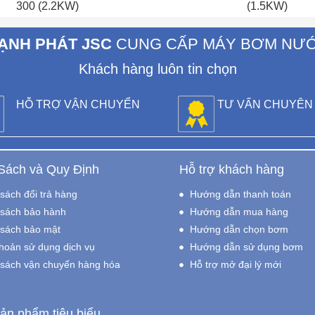
300 (2.2KW)
(1.5KW)
ẠNH PHÁT JSC
CUNG CẤP MÁY BƠM NƯ
Khách hàng luôn tin chọn
HỖ TRỢ VẬN CHUYỂN
TƯ VẤN CHUYÊN
Sách và Quy Định
Hỗ trợ khách hàng
sách đổi trả hàng
Hướng dẫn thanh toán
sách bảo hành
Hướng dẫn mua hàng
sách bảo mật
Hướng dẫn chọn bơm
hoản sử dụng dịch vụ
Hướng dẫn sử dụng bơm
 sách vận chuyển hàng hóa
Hỗ trợ mở đại lý mới
ản phẩm tiêu biểu