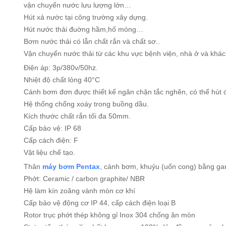
vận chuyển nước lưu lượng lớn…
Hút xả nước tại công trường xây dựng.
Hút nước thải đuờng hầm,hố móng…
Bơm nước thải có lẫn chất rắn và chất sơ..
Vận chuyển nước thải từ các khu vực bệnh viện, nhà ở và khá
Điện áp: 3p/380v/50hz.
Nhiệt độ chất lỏng 40°C
Cánh bơm đơn được thiết kế ngăn chặn tắc nghẽn, có thể hút 
Hệ thống chống xoáy trong buồng dầu.
Kích thước chất rắn tối đa 50mm.
Cấp bảo vệ: IP 68
Cấp cách điện: F
Vật liệu chế tạo.
Thân
máy bơm Pentax
, cánh bơm, khuỷu (uốn cong) bằng ga
Phớt: Ceramic / carbon graphite/ NBR
Hệ làm kín zoăng vành mòn cơ khí
Cấp bảo vệ động cơ IP 44, cấp cách điện loại B
Rotor trục phớt thép không gỉ Inox 304 chống ăn mòn