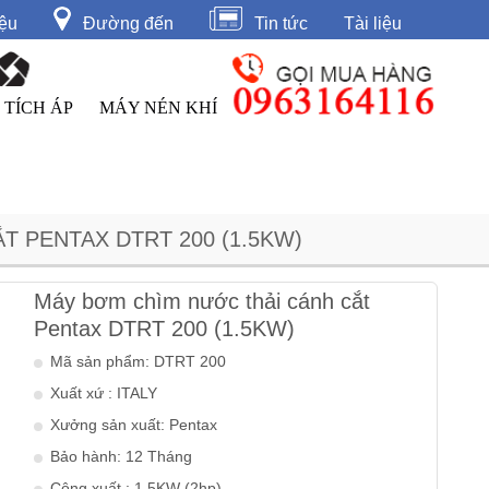
iệu
Đường đến
Tin tức
Tài liệu
 TÍCH ÁP
MÁY NÉN KHÍ
 PENTAX DTRT 200 (1.5KW)
Máy bơm chìm nước thải cánh cắt
Pentax DTRT 200 (1.5KW)
Mã sản phẩm: DTRT 200
Xuất xứ : ITALY
Xưởng sản xuất: Pentax
Bảo hành: 12 Tháng
Công xuất : 1.5KW (2hp)