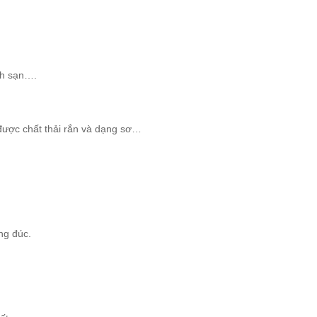
ch sạn….
được chất thải rắn và dạng sơ…
ng đúc.