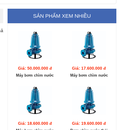
SẢN PHẨM XEM NHIỀU
hả
Giá: 50.000.000 đ
Giá: 17.600.000 đ
Máy bơm chìm nước
Máy bơm chìm nước
thải Pentax DCT 1000
thải Pentax DCT 160
(7.5KW)
(1.1KW)
Giá: 18.600.000 đ
Giá: 19.600.000 đ