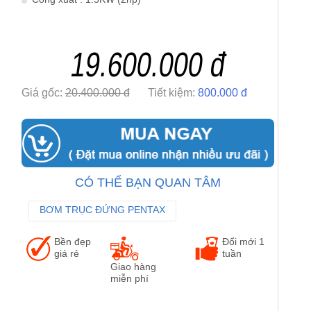
19.600.000 đ
Giá gốc:
20.400.000 đ
Tiết kiệm:
800.000 đ
CÓ THỂ BẠN QUAN TÂM
BƠM TRỤC ĐỨNG PENTAX
BƠM TRỤC NGANG PENTAX
Bền đẹp
Đổi mới 1
MÁY BƠM NƯỚC NÓNG
giá rẻ
tuần
Giao hàng
miễn phí