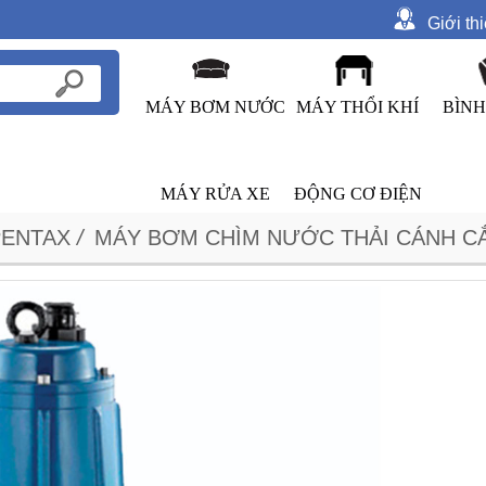
Giới th
MÁY BƠM NƯỚC
MÁY THỔI KHÍ
BÌNH
MÁY RỬA XE
ĐỘNG CƠ ĐIỆN
PENTAX
/
MÁY BƠM CHÌM NƯỚC THẢI CÁNH CẮT