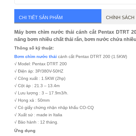
CHI TIẾT SẢN PHẨM
CHÍNH SÁCH
Máy bơm chìm nước thải cánh cắt Pentax DTRT 200 
năng bơm nhiều chất thải rắn, bơm nước chứa nhiều ni
Thông số kỹ thuật:
Bơm chìm nước thải
cánh cắt Pentax DTRT 200 (1.5KW)
√ Model: Pentax DTRT 200
√ Điện áp: 3P/380V-50HZ
√ Công xuất : 1.5KW (2hp)
√ Cột áp : 21.3 – 13.4m
√ Lưu lượng : 3 – 17.9m3/h.
√ Họng xả : 50mm
√ Có giấy chứng nhận nhập khẩu CO-CQ
√ Xuất sứ : made in Italia
√ Bảo hành : 12 tháng.
Ứng dụng