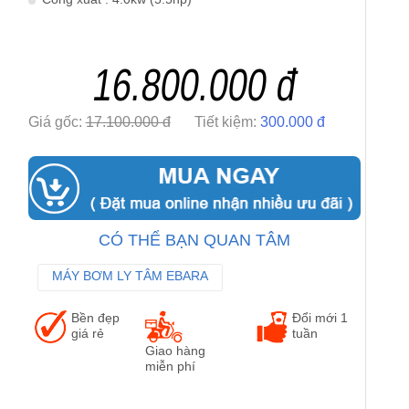
16.800.000 đ
Giá gốc:
17.100.000 đ
Tiết kiệm:
300.000 đ
CÓ THỂ BẠN QUAN TÂM
MÁY BƠM LY TÂM EBARA
MÁY BƠM TRỤC NGANG EBARA
Bền đẹp
Đổi mới 1
MÁY BƠM TRỤC ĐỨNG EBARA
giá rẻ
tuần
Giao hàng
miễn phí