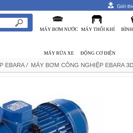
Giới th
MÁY BƠM NƯỚC
MÁY THỔI KHÍ
BÌNH
MÁY RỬA XE
ĐỘNG CƠ ĐIỆN
P EBARA
/
MÁY BƠM CÔNG NGHIỆP EBARA 3D 4