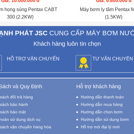
Giá: 10.000.000 đ
Giá: 6.800.000 đ
m họng súng Pentax CABT
Máy bơm ly tâm Pentax 
300 (2.2KW)
(1.5KW)
ẠNH PHÁT JSC
CUNG CẤP MÁY BƠM NƯ
Khách hàng luôn tin chọn
HỖ TRỢ VẬN CHUYỂN
TƯ VẤN CHUYÊN
Sách và Quy Định
Hỗ trợ khách hàng
sách đổi trả hàng
Hướng dẫn thanh toán
sách bảo hành
Hướng dẫn mua hàng
sách bảo mật
Hướng dẫn chọn bơm
hoản sử dụng dịch vụ
Hướng dẫn sử dụng bơm
 sách vận chuyển hàng hóa
Hỗ trợ mở đại lý mới