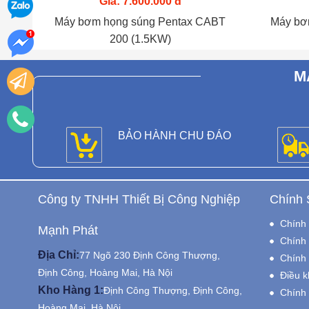
Giá: 7.600.000 đ
Máy bơm họng súng Pentax CABT
Máy bơ
200 (1.5KW)
M
BẢO HÀNH CHU ĐÁO
Công ty TNHH Thiết Bị Công Nghiệp
Chính 
Chính 
Mạnh Phát
Chính 
Địa Chỉ:
77 Ngõ 230 Định Công Thượng,
Chính 
Định Công, Hoàng Mai, Hà Nội
Điều k
Kho Hàng 1:
Định Công Thượng, Định Công,
Chính
Hoàng Mai, Hà Nội