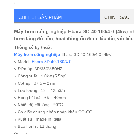
CHI TIẾT SẢN PHẨM
CHÍNH SÁCH
Máy bơm công nghiệp Ebara 3D 40-160/4.0 (4kw) nh
bơm tăng độ bền, hoạt động ổn định, lâu dài, với ti
Thông số kỹ thuật
Máy bơm công nghiệp
Ebara 3D 40-160/4.0 (4kw)
√ Model:
Ebara 3D 40-160/4.0
√ Điện áp: 3P/380V-50HZ
√ Công xuất : 4.0kw (5.5hp)
√ Cột áp : 37.5 – 27m
√ Lưu lượng : 12 – 42m3/h.
√ Họng hút xả : 65 – 40mm
√ Nhiệt độ cất lỏng : 90°C
√ Có giấy chứng nhận nhập khẩu CO-CQ
√ Xuất sứ : made in Italia
√ Bảo hành : 12 tháng.