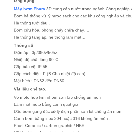
Ứng dụng
Máy bơm Ebara
3D cung cấp nước trong ngành Công nghiệp 
Bơm hệ thống xử lý nước sạch cho các khu công nghiệp và ch
Hệ thống tưới tiêu..
Bơm cứu hỏa, phòng cháy chữa cháy….
Hệ thống tăng áp, hệ thống làm mát…
Thông số
Điện áp : 3p/380v/50hz.
Nhiệt độ chất lỏng 90°C
Cấp bảo vệ: IP 55
Cấp cách điện: F (B Cho nhiệt độ cao)
Mặt bích : DN32 đến DN80
Vật liệu chế tạo.
Vỏ moto hợp kim nhôm sơn lớp chống ăn mòn
Làm mát moto bằng cánh quạt gió
Đầu bơm gang đúc xử lý điện phân sơn lót chống ăn mòn.
Cánh bơm bằng inox 304 hoặc 316 không ăn mòn .
Phớt: Ceramic / carbon graphite/ NBR