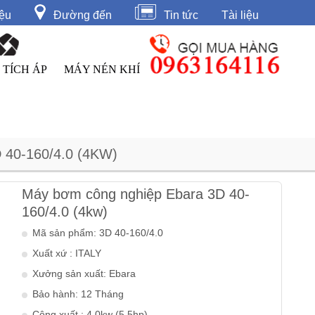
iệu
Đường đến
Tin tức
Tài liệu
 TÍCH ÁP
MÁY NÉN KHÍ
0-160/4.0 (4KW)
Máy bơm công nghiệp Ebara 3D 40-
160/4.0 (4kw)
Mã sản phẩm: 3D 40-160/4.0
Xuất xứ : ITALY
Xưởng sản xuất: Ebara
Bảo hành: 12 Tháng
Công xuất : 4.0kw (5.5hp)