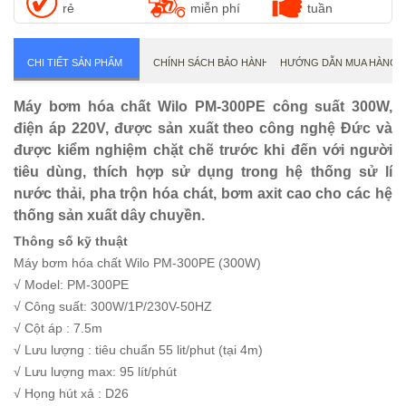
rẻ
miễn phí
tuần
CHI TIẾT SẢN PHẨM
CHÍNH SÁCH BẢO HÀNH
HƯỚNG DẪN MUA HÀNG
Máy bơm hóa chất Wilo PM-300PE công suất 300W,
điện áp 220V, được sản xuất theo công nghệ Đức và
được kiểm nghiệm chặt chẽ trước khi đến với người
tiêu dùng, thích hợp sử dụng trong hệ thống sử lí
nước thải, pha trộn hóa chát, bơm axit cao cho các hệ
thống sản xuất dây chuyền.
Thông số kỹ thuật
Máy bơm hóa chất Wilo PM-300PE (300W)
√ Model: PM-300PE
√ Công suất: 300W/1P/230V-50HZ
√ Cột áp : 7.5m
√ Lưu lượng : tiêu chuẩn 55 lit/phut (tại 4m)
√ Lưu lượng max: 95 lít/phút
√ Họng hút xả : D26