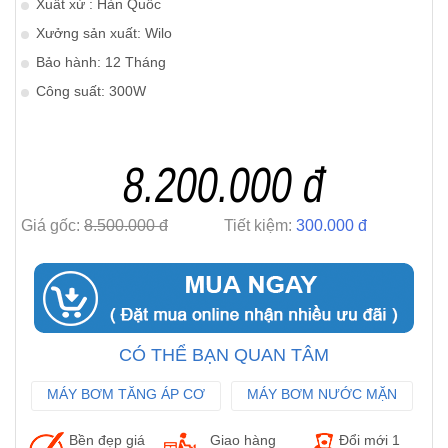
Xuất xứ : Hàn Quốc
Xưởng sản xuất: Wilo
Bảo hành: 12 Tháng
Công suất: 300W
8.200.000 đ
Giá gốc:
8.500.000 đ
Tiết kiệm:
300.000 đ
CÓ THỂ BẠN QUAN TÂM
MÁY BƠM TĂNG ÁP CƠ
MÁY BƠM NƯỚC MẶN
MÁY BƠM LY TÂM WILO
Bền đẹp giá
Giao hàng
Đổi mới 1