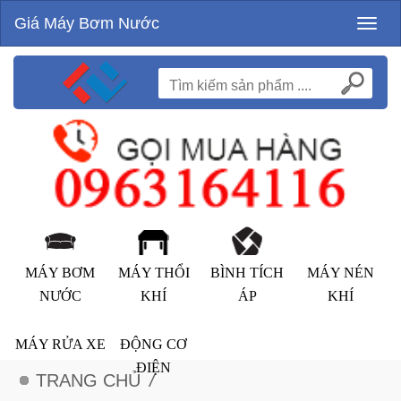
Giá Máy Bơm Nước
Toggl
naviga
MÁY BƠM
MÁY THỔI
BÌNH TÍCH
MÁY NÉN
NƯỚC
KHÍ
ÁP
KHÍ
MÁY RỬA XE
ĐỘNG CƠ
ĐIỆN
TRANG CHỦ
/