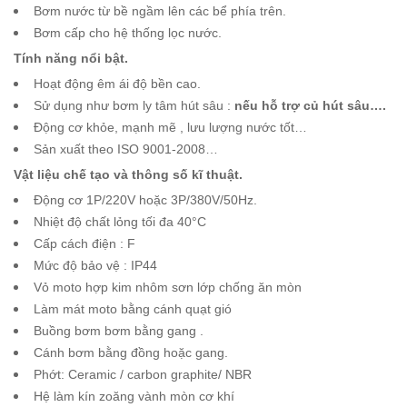
Bơm nước từ bề ngầm lên các bể phía trên.
Bơm cấp cho hệ thống lọc nước.
Tính năng nổi bật.
Hoạt động êm ái độ bền cao.
Sử dụng như bơm ly tâm hút sâu :
nếu hỗ trợ củ hút sâu….
Động cơ khỏe, mạnh mẽ , lưu lượng nước tốt…
Sản xuất theo ISO 9001-2008…
Vật liệu chế tạo và thông số kĩ thuật.
Động cơ 1P/220V hoặc 3P/380V/50Hz.
Nhiệt độ chất lỏng tối đa 40°C
Cấp cách điện : F
Mức độ bảo vệ : IP44
Vỏ moto hợp kim nhôm sơn lớp chống ăn mòn
Làm mát moto bằng cánh quạt gió
Buồng bơm bơm bằng gang .
Cánh bơm bằng đồng hoặc gang.
Phớt: Ceramic / carbon graphite/ NBR
Hệ làm kín zoăng vành mòn cơ khí