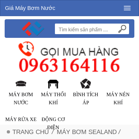
Giá Máy Bơm Nước
Toggl
naviga
MÁY BƠM
MÁY THỔI
BÌNH TÍCH
MÁY NÉN
NƯỚC
KHÍ
ÁP
KHÍ
MÁY RỬA XE
ĐỘNG CƠ
ĐIỆN
TRANG CHỦ
/
MÁY BƠM SEALAND
/