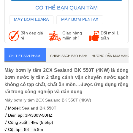
CÓ THỂ BẠN QUAN TÂM
MÁY BƠM EBARA
MÁY BƠM PENTAX
MÁY BƠM WILO
Bền đẹp giá
Giao hàng
Đổi mới 1
rẻ
miễn phí
tuần
CHI TIẾT SẢN PHẨM
CHÍNH SÁCH BẢO HÀNH
HƯỚNG DẪN MUA HÀNG
Máy bơm ly tâm 2CX Sealand BK 550T (4KW) là dòng
bơm nước ly tâm 2 tầng cánh vận chuyển nước sạch
không có tạp chất, chất ăn mòn…được ứng dụng rộng
rãi trong công nghiệp và dân dụng
Máy bơm ly tâm 2CX Sealand BK 550T (4KW)
√ Model:
Sealand BK 550T
√ Điện áp: 3P/380V-50HZ
√ Công xuất : 4kw (5.5hp)
√ Cột áp : 88 – 5.9m