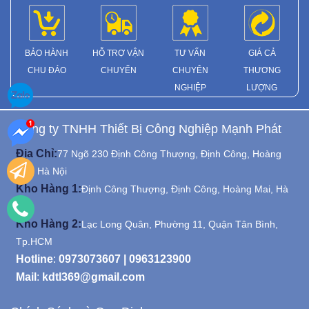
BẢO HÀNH
HỖ TRỢ VẬN
TƯ VẤN
GIÁ CẢ
CHU ĐÁO
CHUYỂN
CHUYÊN
THƯƠNG
NGHIỆP
LƯỢNG
Công ty TNHH Thiết Bị Công Nghiệp Mạnh Phát
Địa Chỉ:
77 Ngõ 230 Định Công Thượng, Định Công, Hoàng
Mai, Hà Nội
Kho Hàng 1:
Định Công Thượng, Định Công, Hoàng Mai, Hà
Nội
Kho Hàng 2:
Lạc Long Quân, Phường 11, Quận Tân Bình,
Tp.HCM
Hotline
:
0973073607
|
0963123900
Mail
:
kdtl369@gmail.com