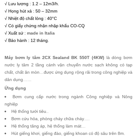
√ Lưu lượng : 1.2 – 12m3/h.
√ Họng hút xả : 50 – 32mm
√ Nhiệt độ chất lỏng : 40°C
√ Có giấy chứng nhận nhập khẩu CO-CQ
√ Xuất sứ :
made in Italia
√ Bảo hành : 12 tháng.
Máy bơm ly tâm 2CX Sealand BK 550T (4KW)
là dòng bơm
nước ly tâm 2 tầng cánh vận chuyển nước sạch không có tạp
chất, chất ăn mòn…được ứng dụng rộng rãi trong công nghiệp và
dân dụng……
Ứng dụng
Bơm cung cấp nước trong ngành Công nghiệp và Nông
nghiệp
Hệ thống tưới tiêu..
Bơm cứu hỏa, phòng cháy chữa cháy….
Hệ thống tăng áp, hệ thống làm mát…
Hút giếng khơi, giếng đào, giếng khoan có độ sâu trên 8m.