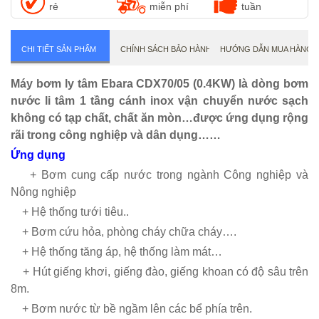
MÁY BƠM CÔNG NGHIỆP EBARA
rẻ
miễn phí
tuần
CHI TIẾT SẢN PHẨM
CHÍNH SÁCH BẢO HÀNH
HƯỚNG DẪN MUA HÀNG
Máy bơm ly tâm Ebara CDX70/05 (0.4KW) là dòng bơm
nước li tâm 1 tầng cánh inox vận chuyển nước sạch
không có tạp chất, chất ăn mòn…được ứng dụng rộng
rãi trong công nghiệp và dân dụng……
Ứng dụng
+ Bơm cung cấp nước trong ngành Công nghiệp và
Nông nghiệp
+ Hệ thống tưới tiêu..
+ Bơm cứu hỏa, phòng cháy chữa cháy….
+ Hệ thống tăng áp, hệ thống làm mát…
+ Hút giếng khơi, giếng đào, giếng khoan có độ sâu trên
8m.
+ Bơm nước từ bề ngầm lên các bể phía trên.