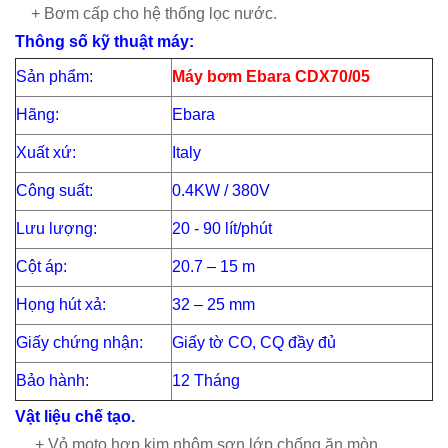
+ Bơm cấp cho hệ thống lọc nước.
Thông số kỹ thuật máy:
Sản phẩm:
Máy bơm Ebara CDX70/05
Hãng:
Ebara
Xuất xứ:
Italy
Công suất:
0.4KW / 380V
Lưu lượng:
20 - 90 lít/phút
Cột áp:
20.7 – 15 m
Họng hút xả:
32 – 25 mm
Giấy chứng nhận:
Giấy tờ CO, CQ đầy đủ
Bảo hành:
12 Tháng
Vật liệu chế tạo.
+ Vỏ moto hợp kim nhôm sơn lớp chống ăn mòn