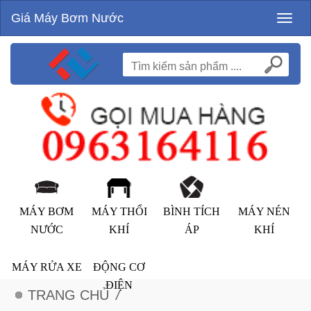
Giá Máy Bơm Nước
Toggl
naviga
MÁY BƠM
MÁY THỔI
BÌNH TÍCH
MÁY NÉN
NƯỚC
KHÍ
ÁP
KHÍ
MÁY RỬA XE
ĐỘNG CƠ
ĐIỆN
TRANG CHỦ
/