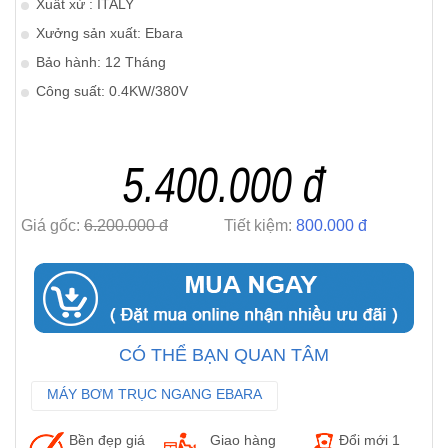
Xuất xứ : ITALY
Xưởng sản xuất: Ebara
Bảo hành: 12 Tháng
Công suất: 0.4KW/380V
5.400.000 đ
Giá gốc:
6.200.000 đ
Tiết kiệm:
800.000 đ
CÓ THỂ BẠN QUAN TÂM
MÁY BƠM TRỤC NGANG EBARA
MÁY BƠM TRỤC ĐỨNG EBARA
Bền đẹp giá
Giao hàng
Đổi mới 1