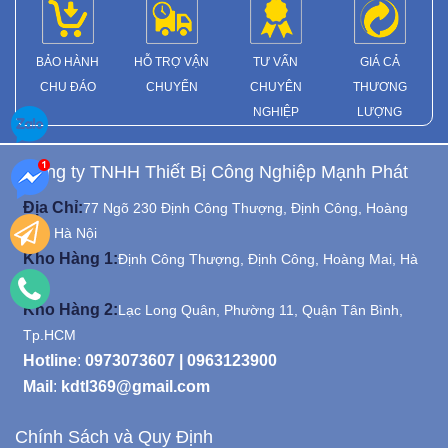
BẢO HÀNH
HỖ TRỢ VẬN
TƯ VẤN
GIÁ CẢ
CHU ĐÁO
CHUYỂN
CHUYÊN
THƯƠNG
NGHIỆP
LƯỢNG
Công ty TNHH Thiết Bị Công Nghiệp Mạnh Phát
Địa Chỉ:
77 Ngõ 230 Định Công Thượng, Định Công, Hoàng
Mai, Hà Nội
Kho Hàng 1:
Định Công Thượng, Định Công, Hoàng Mai, Hà
Nội
Kho Hàng 2:
Lạc Long Quân, Phường 11, Quận Tân Bình,
Tp.HCM
Hotline
:
0973073607
|
0963123900
Mail
:
kdtl369@gmail.com
Chính Sách và Quy Định