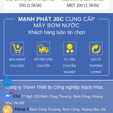
200 (1.5KW)
MBT 200 (1.5KW)
MẠNH PHÁT JSC
CUNG CẤP
MÁY BƠM NƯỚC
Khách hàng luôn tin chọn
BẢO HÀNH
HỖ TRỢ VẬN
TƯ VẤN
GIÁ CẢ
CHU ĐÁO
CHUYỂN
CHUYÊN
THƯƠNG
NGHIỆP
LƯỢNG
Công ty TNHH Thiết Bị Công Nghiệp Mạnh Phát
Địa Chỉ:
77 Ngõ 230 Định Công Thượng, Định Công, Hoàng
Mai, Hà Nội
Kho Hàng 1:
Định Công Thượng, Định Công, Hoàng Mai, Hà