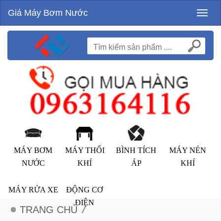
Giá Máy Bơm Nước
Toggl
naviga
MÁY BƠM
MÁY THỔI
BÌNH TÍCH
MÁY NÉN
NƯỚC
KHÍ
ÁP
KHÍ
MÁY RỬA XE
ĐỘNG CƠ
ĐIỆN
TRANG CHỦ
/