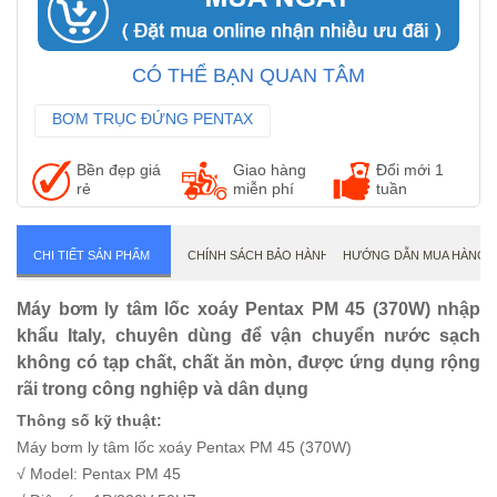
CÓ THỂ BẠN QUAN TÂM
BƠM TRỤC ĐỨNG PENTAX
BƠM TRỤC NGANG PENTAX
Bền đẹp giá
Giao hàng
Đổi mới 1
MÁY BƠM NƯỚC NÓNG
rẻ
miễn phí
tuần
CHI TIẾT SẢN PHẨM
CHÍNH SÁCH BẢO HÀNH
HƯỚNG DẪN MUA HÀNG
Máy bơm ly tâm lốc xoáy Pentax PM 45 (370W) nhập
khẩu Italy, chuyên dùng để vận chuyển nước sạch
không có tạp chất, chất ăn mòn, được ứng dụng rộng
rãi trong công nghiệp và dân dụng
Thông số kỹ thuật:
Máy bơm ly tâm lốc xoáy Pentax PM 45 (370W)
√ Model: Pentax PM 45