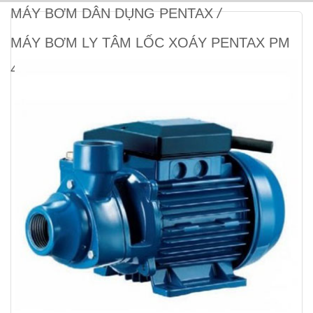
MÁY BƠM DÂN DỤNG PENTAX
/
MÁY BƠM LY TÂM LỐC XOÁY PENTAX PM
45 (370W)