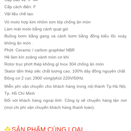
Cấp cách điện: F
Vật liệu chế tạo.
Vỏ moto hợp kim nhôm sơn lớp chống ăn mòn
Làm mát moto bằng cánh quạt gió
Buồng bơm bằng gang và cánh bơm bằng đồng kiểu lốc xoáy
không ăn mòn .
Phớt: Ceramic / carbon graphite/ NBR
Hệ làm kín zoăng vành mòn cơ khí
Rotor trục phớt thép không gỉ Inox 304 chống ăn mòn
Stator tấm thép silic chất lượng cao, 100% dây đồng nguyên chất
Động cơ 2 cực 2900 vòng/phút 220V/50Hz
Miễn phí vận chuyển cho khách hàng trong nội thành Tp.Hà Nội,
Tp. Hồ Chí Minh
Đối với khách hàng ngoại tỉnh: Công ty sẽ chuyển hàng tận nơi
(mọi chi phí vận chuyển khách hàng thanh toán).
SẢN PHẨM CÙNG LOẠI