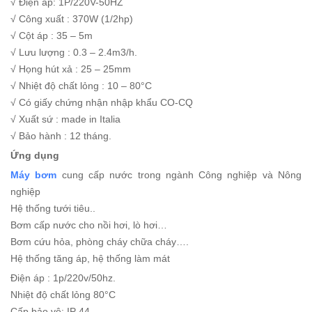
√ Điện áp: 1P/220V-50HZ
√ Công xuất : 370W (1/2hp)
√ Cột áp : 35 – 5m
√ Lưu lượng : 0.3 – 2.4m3/h.
√ Họng hút xả : 25 – 25mm
√ Nhiệt độ chất lỏng : 10 – 80°C
√ Có giấy chứng nhận nhập khẩu CO-CQ
√ Xuất sứ : made in Italia
√ Bảo hành : 12 tháng.
Ứng dụng
Máy bơm
cung cấp nước trong ngành Công nghiệp và Nông
nghiệp
Hệ thống tưới tiêu..
Bơm cấp nước cho nồi hơi, lò hơi…
Bơm cứu hỏa, phòng cháy chữa cháy….
Hệ thống tăng áp, hệ thống làm mát
Điện áp : 1p/220v/50hz.
Nhiệt độ chất lỏng 80°C
Cấp bảo vệ: IP 44