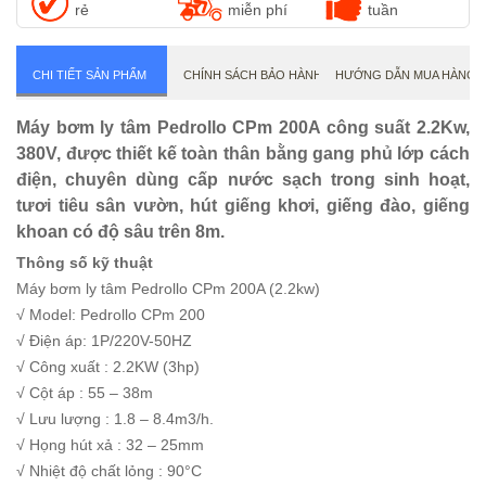
MÁY BƠM CHÌM NƯỚC THẢI PEDROLLO
rẻ
miễn phí
tuần
CHI TIẾT SẢN PHẨM
CHÍNH SÁCH BẢO HÀNH
HƯỚNG DẪN MUA HÀNG
Máy bơm ly tâm Pedrollo CPm 200A công suất 2.2Kw,
380V, được thiết kế toàn thân bằng gang phủ lớp cách
điện, chuyên dùng cấp nước sạch trong sinh hoạt,
tươi tiêu sân vườn, hút giếng khơi, giếng đào, giếng
khoan có độ sâu trên 8m.
Thông số kỹ thuật
Máy bơm ly tâm Pedrollo CPm 200A (2.2kw)
√ Model: Pedrollo CPm 200
√ Điện áp: 1P/220V-50HZ
√ Công xuất : 2.2KW (3hp)
√ Cột áp : 55 – 38m
√ Lưu lượng : 1.8 – 8.4m3/h.
√ Họng hút xả : 32 – 25mm
√ Nhiệt độ chất lỏng : 90°C