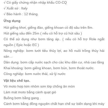
√ Có giấy chứng nhận nhập khẩu CO-CQ
√ Xuất sứ : Italy
√ Bảo hành : 12 tháng.
Ứng dụng
Hút giếng khơi, giếng đào, giếng khoan có độ sâu trên 8m.
Hút giếng sâu đến 25m ( nếu có hỗ trợ củ hút sâu )
Có thể sử dụng như bơm tăng áp.. ( nếu có hỗ trợ Role ngắt
nguồn ( Epic hoặc EC )
Nông nghiệp: bơm tưới tiêu thủy lợi, ao hồ nuôi trồng thủy hải
sản…
Dân dụng: bơm cấp nước sạch cho các khu dân cư, nhà cao tầng
Khai khoáng: bơm giếng khoan, bơm bùn, bơm thoát nước.
Công nghiệp: bơm nước thải, xử lý nước
Vật liệu chế tạo.
Vỏ moto hợp kim nhôm sơn lớp chống ăn mòn
Làm mát moto bằng cánh quạt gió
Buồng bơm bằng gang .
Cánh bơm bằng đồng nguyên chất hạn chế sự biến dạng khi máy