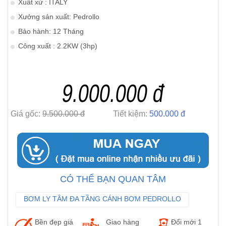
Xuất xứ : ITALY
Xưởng sản xuất: Pedrollo
Bảo hành: 12 Tháng
Công xuất : 2.2KW (3hp)
9.000.000 đ
Giá gốc:
9.500.000 đ
Tiết kiệm:
500.000 đ
CÓ THỂ BẠN QUAN TÂM
BƠM LY TÂM ĐA TẦNG CÁNH BƠM PEDROLLO
BƠM NƯỚC CHÂN KHÔNG PEDROLLO
Bền đẹp giá
Giao hàng
Đổi mới 1