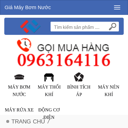
Giá Máy Bơm Nước
Toggl
naviga
MÁY BƠM
MÁY THỔI
BÌNH TÍCH
MÁY NÉN
NƯỚC
KHÍ
ÁP
KHÍ
MÁY RỬA XE
ĐỘNG CƠ
ĐIỆN
TRANG CHỦ
/