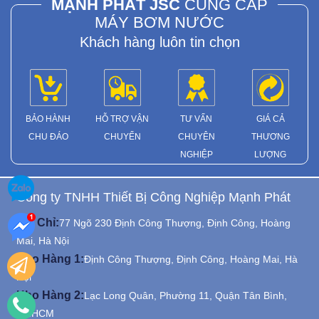
MẠNH PHÁT JSC
CUNG CẤP
MÁY BƠM NƯỚC
Khách hàng luôn tin chọn
BẢO HÀNH
HỖ TRỢ VẬN
TƯ VẤN
GIÁ CẢ
CHU ĐÁO
CHUYỂN
CHUYÊN
THƯƠNG
NGHIỆP
LƯỢNG
Công ty TNHH Thiết Bị Công Nghiệp Mạnh Phát
Địa Chỉ:
77 Ngõ 230 Định Công Thượng, Định Công, Hoàng
Mai, Hà Nội
Kho Hàng 1:
Định Công Thượng, Định Công, Hoàng Mai, Hà
Nội
Kho Hàng 2:
Lạc Long Quân, Phường 11, Quận Tân Bình,
Tp.HCM