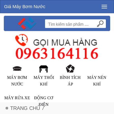
Giá Máy Bơm Nước
Toggl
naviga
MÁY BƠM
MÁY THỔI
BÌNH TÍCH
MÁY NÉN
NƯỚC
KHÍ
ÁP
KHÍ
MÁY RỬA XE
ĐỘNG CƠ
ĐIỆN
TRANG CHỦ
/