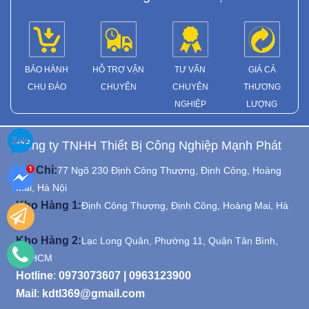
BẢO HÀNH
HỖ TRỢ VẬN
TƯ VẤN
GIÁ CẢ
CHU ĐÁO
CHUYỂN
CHUYÊN
THƯƠNG
NGHIỆP
LƯỢNG
Công ty TNHH Thiết Bị Công Nghiệp Mạnh Phát
Địa Chỉ:
77 Ngõ 230 Định Công Thượng, Định Công, Hoàng
Mai, Hà Nội
Kho Hàng 1:
Định Công Thượng, Định Công, Hoàng Mai, Hà
Nội
Kho Hàng 2:
Lạc Long Quân, Phường 11, Quận Tân Bình,
Tp.HCM
Hotline
:
0973073607
|
0963123900
Mail
:
kdtl369@gmail.com