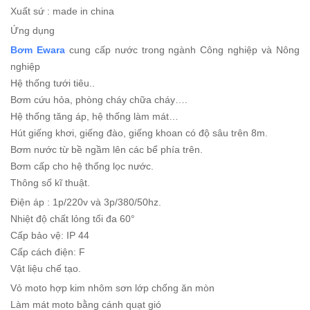
Xuất sứ : made in china
Ứng dụng
Bơm Ewara
cung cấp nước trong ngành Công nghiệp và Nông
nghiệp
Hệ thống tưới tiêu..
Bơm cứu hỏa, phòng cháy chữa cháy….
Hệ thống tăng áp, hệ thống làm mát…
Hút giếng khơi, giếng đào, giếng khoan có độ sâu trên 8m.
Bơm nước từ bề ngầm lên các bể phía trên.
Bơm cấp cho hệ thống lọc nước.
Thông số kĩ thuật.
Điện áp : 1p/220v và 3p/380/50hz.
Nhiệt độ chất lỏng tối đa 60°
Cấp bảo vệ: IP 44
Cấp cách điện: F
Vật liệu chế tạo.
Vỏ moto hợp kim nhôm sơn lớp chống ăn mòn
Làm mát moto bằng cánh quạt gió