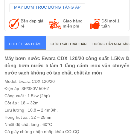
MÁY BƠM TRỤC ĐỨNG TĂNG ÁP
MÁY BƠM LƯU LƯỢNG CÁNH HỞ
Bền đẹp giá
Giao hàng
Đổi mới 1
MÁY BƠM NƯỚC CÔNG NGHIỆP
rẻ
miễn phí
tuần
CHI TIẾT SẢN PHẨM
CHÍNH SÁCH BẢO HÀNH
HƯỚNG DẪN MUA HÀNG
Máy bơm nước Ewara CDX 120/20 công suất 1.5Kw là
dòng bơm nước li tâm 1 tầng cánh inox vận chuyển
nước sạch không có tạp chất, chất ăn mòn
Model: Ewara CDX 120/20
Điện áp: 3P/380V-50HZ
Công xuất : 1.5kw (2hp)
Cột áp : 18 – 32m
Lưu lượng : 10.8 – 2.4m3/h.
Họng hút xả : 32 – 25mm
Nhiệt độ chất lỏng : 60°C
Có giấy chứng nhận nhập khẩu CO-CQ