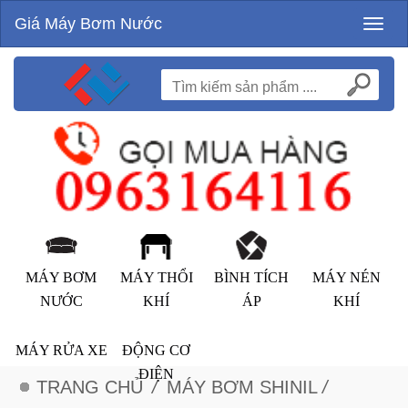
Giá Máy Bơm Nước
Toggl
naviga
MÁY BƠM
MÁY THỔI
BÌNH TÍCH
MÁY NÉN
NƯỚC
KHÍ
ÁP
KHÍ
MÁY RỬA XE
ĐỘNG CƠ
ĐIỆN
TRANG CHỦ
/
MÁY BƠM SHINIL
/