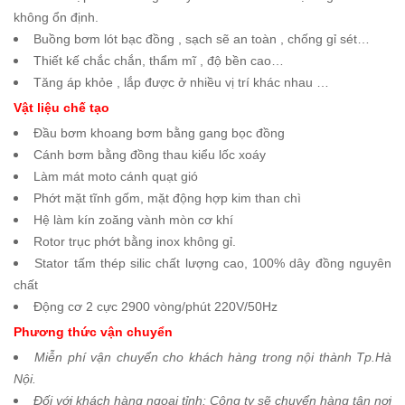
không ổn định.
Buồng bơm lót bạc đồng , sạch sẽ an toàn , chống gỉ sét…
Thiết kế chắc chắn, thẩm mĩ , độ bền cao…
Tăng áp khỏe , lắp được ở nhiều vị trí khác nhau …
Vật liệu chế tạo
Đầu bơm khoang bơm bằng gang bọc đồng
Cánh bơm bằng đồng thau kiểu lốc xoáy
Làm mát moto cánh quạt gió
Phớt mặt tĩnh gốm, mặt động hợp kim than chì
Hệ làm kín zoăng vành mòn cơ khí
Rotor trục phớt bằng inox không gỉ.
Stator tấm thép silic chất lượng cao, 100% dây đồng nguyên
chất
Động cơ 2 cực 2900 vòng/phút 220V/50Hz
Phương thức vận chuyển
Miễn phí vận chuyển cho khách hàng trong nội thành Tp.Hà
Nội.
Đối với khách hàng ngoại tỉnh: Công ty sẽ chuyển hàng tận nơi