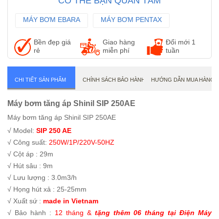
CÓ THỂ BẠN QUAN TÂM
MÁY BƠM EBARA
MÁY BƠM PENTAX
MÁY BƠM WILO
Bền đẹp giá
Giao hàng
Đổi mới 1
rẻ
miễn phí
tuần
CHI TIẾT SẢN PHẨM
CHÍNH SÁCH BẢO HÀNH
HƯỚNG DẪN MUA HÀNG
Máy bơm tăng áp Shinil SIP 250AE
Máy bơm tăng áp Shinil SIP 250AE
√ Model:
SIP 250 AE
√ Công suất:
250W/1P/220V-50HZ
√ Cột áp : 29m
√ Hút sâu : 9m
√ Lưu lượng : 3.0m3/h
√ Họng hút xả : 25-25mm
√ Xuất sứ :
made in Vietnam
√ Bảo hành :
12 tháng &
tặng thêm 06 tháng tại Điện Máy