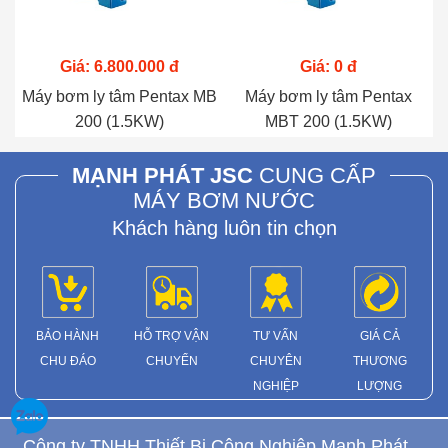
Giá: 6.800.000 đ
Giá: 0 đ
Máy bơm ly tâm Pentax MB
Máy bơm ly tâm Pentax
200 (1.5KW)
MBT 200 (1.5KW)
MẠNH PHÁT JSC
CUNG CẤP
MÁY BƠM NƯỚC
Khách hàng luôn tin chọn
BẢO HÀNH
HỖ TRỢ VẬN
TƯ VẤN
GIÁ CẢ
CHU ĐÁO
CHUYỂN
CHUYÊN
THƯƠNG
NGHIỆP
LƯỢNG
Công ty TNHH Thiết Bị Công Nghiệp Mạnh Phát