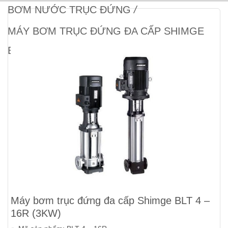
BƠM NƯỚC TRỤC ĐỨNG
/
MÁY BƠM TRỤC ĐỨNG ĐA CẤP SHIMGE
BLT 4 – 16R (3KW)
Máy bơm trục đứng đa cấp Shimge BLT 4 –
16R (3KW)