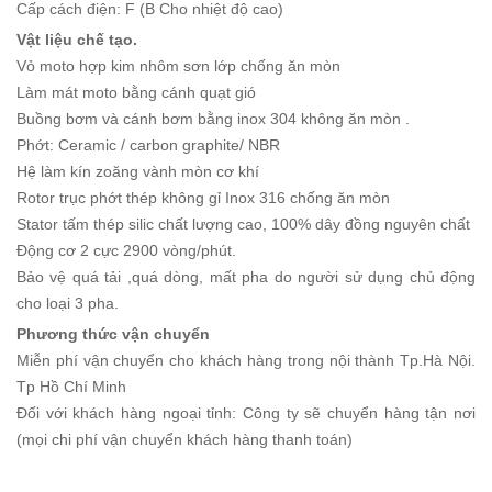
Cấp cách điện: F (B Cho nhiệt độ cao)
Vật liệu chế tạo.
Vỏ moto hợp kim nhôm sơn lớp chống ăn mòn
Làm mát moto bằng cánh quạt gió
Buồng bơm và cánh bơm bằng inox 304 không ăn mòn .
Phớt: Ceramic / carbon graphite/ NBR
Hệ làm kín zoăng vành mòn cơ khí
Rotor trục phớt thép không gỉ Inox 316 chống ăn mòn
Stator tấm thép silic chất lượng cao, 100% dây đồng nguyên chất
Động cơ 2 cực 2900 vòng/phút.
Bảo vệ quá tải ,quá dòng, mất pha do người sử dụng chủ động
cho loại 3 pha.
Phương thức vận chuyển
Miễn phí vận chuyển cho khách hàng trong nội thành Tp.Hà Nội.
Tp Hồ Chí Minh
Đối với khách hàng ngoại tỉnh: Công ty sẽ chuyển hàng tận nơi
(mọi chi phí vận chuyển khách hàng thanh toán)