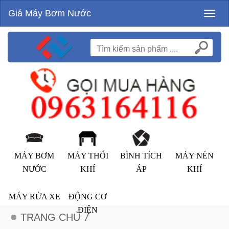
Giá Máy Bơm Nước
Toggl
naviga
MÁY BƠM
MÁY THỔI
BÌNH TÍCH
MÁY NÉN
NƯỚC
KHÍ
ÁP
KHÍ
MÁY RỬA XE
ĐỘNG CƠ
ĐIỆN
TRANG CHỦ
/