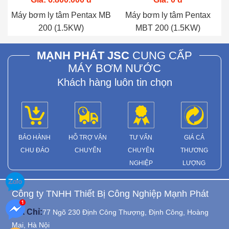
Máy bơm ly tâm Pentax MB
Máy bơm ly tâm Pentax
200 (1.5KW)
MBT 200 (1.5KW)
MẠNH PHÁT JSC
CUNG CẤP
MÁY BƠM NƯỚC
Khách hàng luôn tin chọn
BẢO HÀNH
HỖ TRỢ VẬN
TƯ VẤN
GIÁ CẢ
CHU ĐÁO
CHUYỂN
CHUYÊN
THƯƠNG
NGHIỆP
LƯỢNG
Công ty TNHH Thiết Bị Công Nghiệp Mạnh Phát
Địa Chỉ:
77 Ngõ 230 Định Công Thượng, Định Công, Hoàng
Mai, Hà Nội