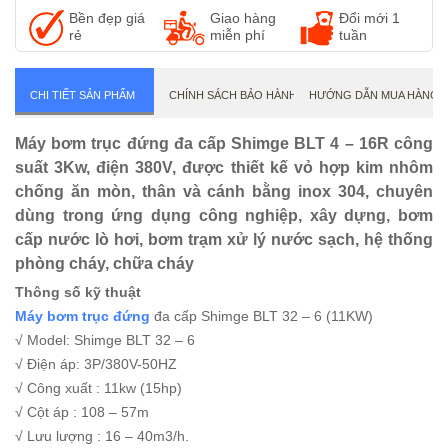
MÁY BƠM THẢI CHÌM
Bền đẹp giá
Giao hàng
Đổi mới 1
MÁY BƠM NƯỚC THẢ CHÌM
rẻ
miễn phí
tuần
CHI TIẾT SẢN PHẨM
CHÍNH SÁCH BẢO HÀNH
HƯỚNG DẪN MUA HÀNG
Máy bơm trục đứng đa cấp Shimge BLT 4 – 16R công
suất 3Kw, điện 380V, được thiết kế vỏ hợp kim nhôm
chống ăn mòn, thân và cánh bằng inox 304, chuyên
dùng trong ứng dụng công nghiệp, xây dựng, bơm
cấp nước lò hơi, bơm trạm xử lý nước sạch, hệ thống
phòng cháy, chữa cháy
Thông số kỹ thuật
Máy bơm trục đứng
đa cấp Shimge BLT 32 – 6 (11KW)
√ Model: Shimge BLT 32 – 6
√ Điện áp: 3P/380V-50HZ
√ Công xuất : 11kw (15hp)
√ Cột áp : 108 – 57m
√ Lưu lượng : 16 – 40m3/h.