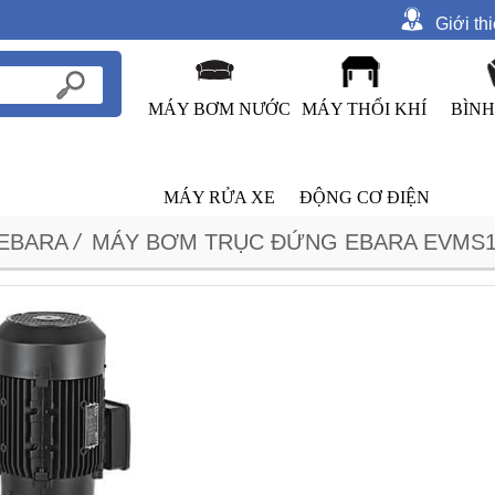
Giới th
MÁY BƠM NƯỚC
MÁY THỔI KHÍ
BÌNH
MÁY RỬA XE
ĐỘNG CƠ ĐIỆN
EBARA
/
MÁY BƠM TRỤC ĐỨNG EBARA EVMS15