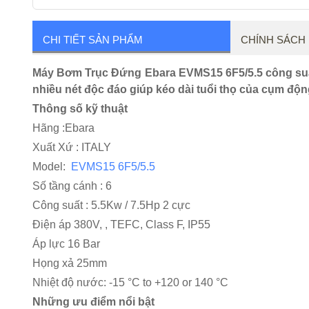
CHI TIẾT SẢN PHẨM
CHÍNH SÁCH
Máy Bơm Trục Đứng Ebara EVMS15 6F5/5.5 công suất 
nhiều nét độc đáo giúp kéo dài tuổi thọ của cụm độ
Thông số kỹ thuật
Hãng :Ebara
Xuất Xứ : ITALY
Model:
EVMS15 6F5/5.5
Số tầng cánh : 6
Công suất : 5.5Kw / 7.5Hp 2 cực
Điện áp 380V, , TEFC, Class F, IP55
Áp lực 16 Bar
Họng xả 25mm
Nhiệt độ nước: -15 °C to +120 or 140 °C
Những ưu điểm nổi bật