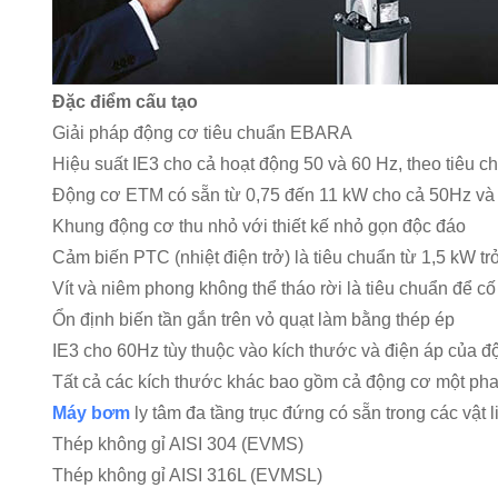
Đặc điểm cấu tạo
Giải pháp động cơ tiêu chuẩn EBARA
Hiệu suất IE3 cho cả hoạt động 50 và 60 Hz, theo tiêu 
Động cơ ETM có sẵn từ 0,75 đến 11 kW cho cả 50Hz và
Khung động cơ thu nhỏ với thiết kế nhỏ gọn độc đáo
Cảm biến PTC (nhiệt điện trở) là tiêu chuẩn từ 1,5 kW t
Vít và niêm phong không thể tháo rời là tiêu chuẩn để cố
Ổn định biến tần gắn trên vỏ quạt làm bằng thép ép
IE3 cho 60Hz tùy thuộc vào kích thước và điện áp của đ
Tất cả các kích thước khác bao gồm cả động cơ một pha
Máy bơm
ly tâm đa tầng trục đứng có sẵn trong các vật 
Thép không gỉ AISI 304 (EVMS)
Thép không gỉ AISI 316L (EVMSL)