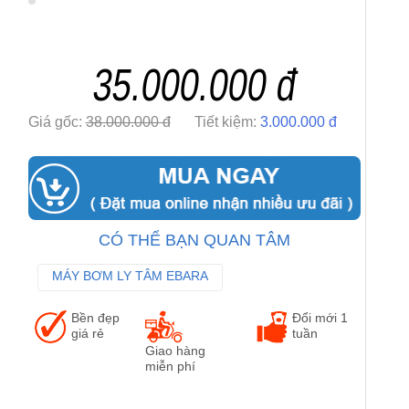
35.000.000 đ
Giá gốc:
38.000.000 đ
Tiết kiệm:
3.000.000 đ
CÓ THỂ BẠN QUAN TÂM
MÁY BƠM LY TÂM EBARA
MÁY BƠM TRỤC NGANG EBARA
Bền đẹp
Đổi mới 1
MÁY BƠM CÔNG NGHIỆP EBARA
giá rẻ
tuần
Giao hàng
miễn phí