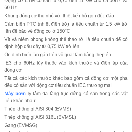
Động cơ ETM có sẵn từ 0,75 đến 11 kW cho cả 50Hz và
60 Hz
Khung động cơ thu nhỏ với thiết kế nhỏ gọn độc đáo
Cảm biến PTC (nhiệt điện trở) là tiêu chuẩn từ 1,5 kW trở
lên để bảo vệ động cơ ở 150°C
Vít và niêm phong không thể tháo rời là tiêu chuẩn để cố
định hộp đấu dây từ 0,75 kW trở lên
Ổn định biến tần gắn trên vỏ quạt làm bằng thép ép
IE3 cho 60Hz tùy thuộc vào kích thước và điện áp của
động cơ
Tất cả các kích thước khác bao gồm cả động cơ một pha
đều có sẵn với động cơ tiêu chuẩn IEC thương mại
Máy bơm
ly tâm đa tầng trục đứng có sẵn trong các vật
liệu khác nhau:
Thép không gỉ AISI 304 (EVMS)
Thép không gỉ AISI 316L (EVMSL)
Gang (EVMSG)