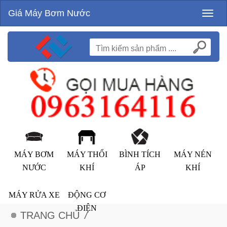
Giá Máy Bơm Nước
Toggl
naviga
MÁY BƠM
MÁY THỔI
BÌNH TÍCH
MÁY NÉN
NƯỚC
KHÍ
ÁP
KHÍ
MÁY RỬA XE
ĐỘNG CƠ
ĐIỆN
TRANG CHỦ
/