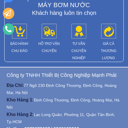
MÁY BƠM NƯỚC
Khách hàng luôn tin chọn
BẢO HÀNH
HỖ TRỢ VẬN
TƯ VẤN
GIÁ CẢ
CHU ĐÁO
CHUYỂN
CHUYÊN
THƯƠNG
NGHIỆP
LƯỢNG
Công ty TNHH Thiết Bị Công Nghiệp Mạnh Phát
Địa Chỉ:
77 Ngõ 230 Định Công Thượng, Định Công, Hoàng
Mai, Hà Nội
Kho Hàng 1:
Định Công Thượng, Định Công, Hoàng Mai, Hà
Nội
Kho Hàng 2:
Lạc Long Quân, Phường 11, Quận Tân Bình,
Tp.HCM