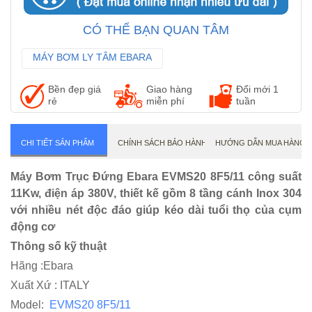
CÓ THỂ BẠN QUAN TÂM
MÁY BƠM LY TÂM EBARA
MÁY BƠM TRỤC NGANG EBARA
Bền đẹp giá
Giao hàng
Đổi mới 1
MÁY BƠM CÔNG NGHIỆP EBARA
rẻ
miễn phí
tuần
CHI TIẾT SẢN PHẨM
CHÍNH SÁCH BẢO HÀNH
HƯỚNG DẪN MUA HÀNG
Máy Bơm Trục Đứng Ebara EVMS20 8F5/11 công suất
11Kw, điện áp 380V, thiết kế gồm 8 tầng cánh Inox 304
với nhiều nét độc đáo giúp kéo dài tuổi thọ của cụm
động cơ
Thông số kỹ thuật
Hãng :Ebara
Xuất Xứ : ITALY
Model:
EVMS20 8F5/11