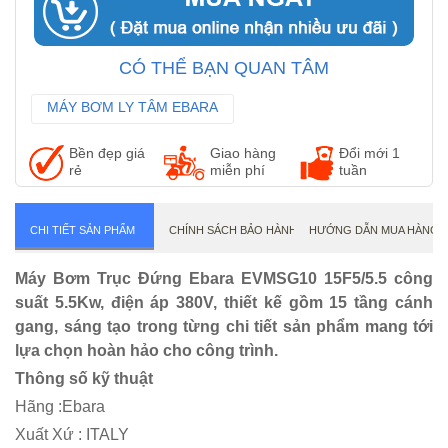
CÓ THỂ BẠN QUAN TÂM
MÁY BƠM LY TÂM EBARA
MÁY BƠM TRỤC NGANG EBARA
Bền đẹp giá
Giao hàng
Đổi mới 1
MÁY BƠM CÔNG NGHIỆP EBARA
rẻ
miễn phí
tuần
CHI TIẾT SẢN PHẨM
CHÍNH SÁCH BẢO HÀNH
HƯỚNG DẪN MUA HÀNG
Máy Bơm Trục Đứng Ebara EVMSG10 15F5/5.5 công
suất 5.5Kw, điện áp 380V, thiết kế gồm 15 tầng cánh
gang, sáng tạo trong từng chi tiết sản phẩm mang tới
lựa chọn hoàn hảo cho công trình.
Thông số kỹ thuật
Hãng :Ebara
Xuất Xứ : ITALY