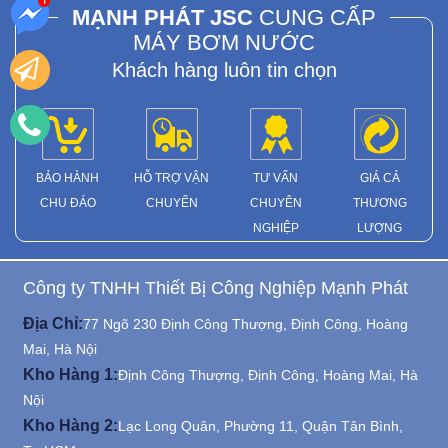
MẠNH PHÁT JSC
CUNG CẤP
MÁY BƠM NƯỚC
Khách hàng luôn tin chọn
BẢO HÀNH
HỖ TRỢ VẬN
TƯ VẤN
GIÁ CẢ
CHU ĐÁO
CHUYỂN
CHUYÊN
THƯƠNG
NGHIỆP
LƯỢNG
Công ty TNHH Thiết Bị Công Nghiệp Mạnh Phát
Địa Chỉ:
77 Ngõ 230 Định Công Thượng, Định Công, Hoàng
Mai, Hà Nội
Kho Hàng 1:
Định Công Thượng, Định Công, Hoàng Mai, Hà
Nội
Kho Hàng 2:
Lạc Long Quân, Phường 11, Quận Tân Bình,