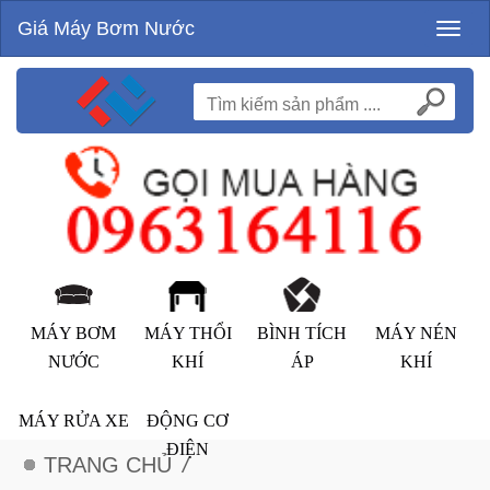
Giá Máy Bơm Nước
Toggl
naviga
MÁY BƠM
MÁY THỔI
BÌNH TÍCH
MÁY NÉN
NƯỚC
KHÍ
ÁP
KHÍ
MÁY RỬA XE
ĐỘNG CƠ
ĐIỆN
TRANG CHỦ
/