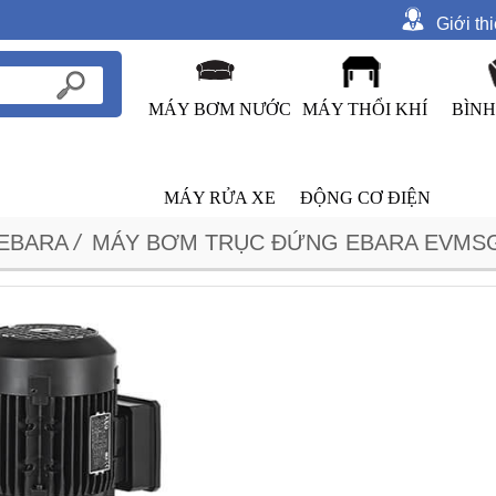
Giới th
MÁY BƠM NƯỚC
MÁY THỔI KHÍ
BÌNH
MÁY RỬA XE
ĐỘNG CƠ ĐIỆN
EBARA
/
MÁY BƠM TRỤC ĐỨNG EBARA EVMSG3