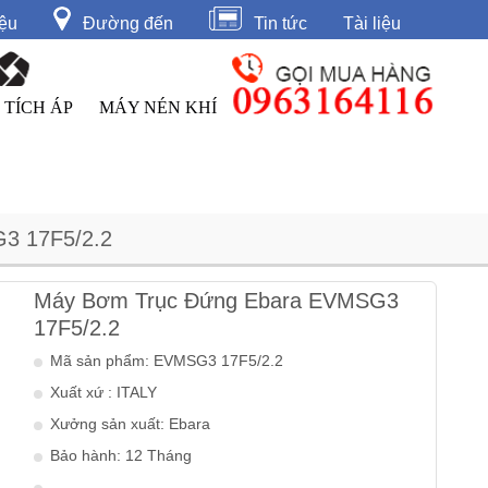
iệu
Đường đến
Tin tức
Tài liệu
 TÍCH ÁP
MÁY NÉN KHÍ
 17F5/2.2
Máy Bơm Trục Đứng Ebara EVMSG3
17F5/2.2
Mã sản phẩm: EVMSG3 17F5/2.2
Xuất xứ : ITALY
Xưởng sản xuất: Ebara
Bảo hành: 12 Tháng