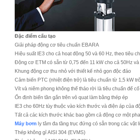
Đặc điểm cấu tạo
Giải pháp động cơ tiêu chuẩn EBARA
Hiệu suất IE3 cho cả hoạt động 50 và 60 Hz, theo tiêu 
Động cơ ETM có sẵn từ 0,75 đến 11 kW cho cả 50Hz và
Khung động cơ thu nhỏ với thiết kế nhỏ gọn độc đáo
Cảm biến PTC (nhiệt điện trở) là tiêu chuẩn từ 1,5 kW t
Vít và niêm phong không thể tháo rời là tiêu chuẩn để cố
Ổn định biến tần gắn trên vỏ quạt làm bằng thép ép
IE3 cho 60Hz tùy thuộc vào kích thước và điện áp của đ
Tất cả các kích thước khác bao gồm cả động cơ một pha
Máy bơm
ly tâm đa tầng trục đứng có sẵn trong các vật 
Thép không gỉ AISI 304 (EVMS)