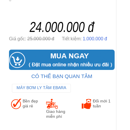
24.000.000 đ
Giá gốc:
25.000.000 đ
Tiết kiệm:
1.000.000 đ
CÓ THỂ BẠN QUAN TÂM
MÁY BƠM LY TÂM EBARA
MÁY BƠM TRỤC NGANG EBARA
Bền đẹp
Đổi mới 1
MÁY BƠM CÔNG NGHIỆP EBARA
giá rẻ
tuần
Giao hàng
miễn phí