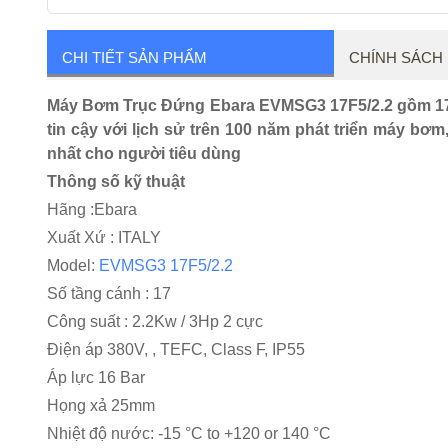
CHI TIẾT SẢN PHẨM
CHÍNH SÁCH
Máy Bơm Trục Đứng Ebara EVMSG3 17F5/2.2 gồm 17 tầ
tin cậy với lịch sử trên 100 năm phát triển máy bơm,
nhất cho người tiêu dùng
Thông số kỹ thuật
Hãng :Ebara
Xuất Xứ : ITALY
Model:
EVMSG3 17F5/2.2
Số tầng cánh : 17
Công suất : 2.2Kw / 3Hp 2 cực
Điện áp 380V, , TEFC, Class F, IP55
Áp lực 16 Bar
Họng xả 25mm
Nhiệt độ nước: -15 °C to +120 or 140 °C