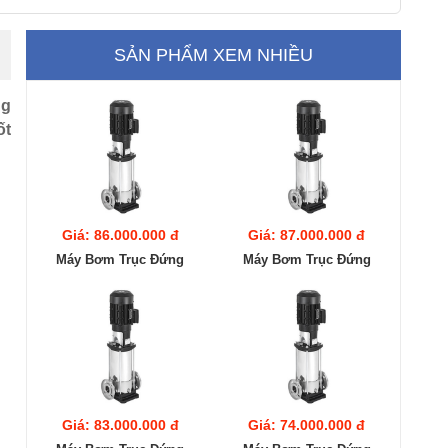
SẢN PHẨM XEM NHIỀU
ng
ốt
Giá: 86.000.000 đ
Giá: 87.000.000 đ
Máy Bơm Trục Đứng
Máy Bơm Trục Đứng
Ebara EVMS20
Ebara EVMS20
16F5/18.5
15F5/18.5
Giá: 83.000.000 đ
Giá: 74.000.000 đ