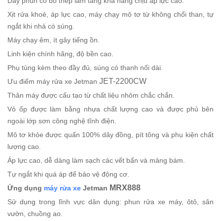
Dây phun có bố thép làm tăng khả năng chịu áp lực cao.
Xịt rửa khoẻ, áp lực cao, máy chạy mô tơ từ không chổi than, tự
ngắt khi nhả cò súng.
Máy chạy êm, ít gây tiếng ồn.
Linh kiện chính hãng, độ bền cao.
Phụ tùng kèm theo đầy đủ, súng có thanh nối dài.
JET-2200CW
Ưu điểm máy rửa xe Jetman
Thân máy được cấu tạo từ chất liệu nhôm chắc chắn.
Vỏ ốp được làm bằng nhựa chất lượng cao và được phủ bên
ngoài lớp sơn công nghệ tĩnh điện.
Mô tơ khỏe được quấn 100% dây đồng, pít tông và phụ kiện chất
lượng cao.
Áp lực cao, dễ dàng làm sạch các vết bẩn và mảng bám.
Tự ngắt khi quá áp để bảo vệ động cơ.
MRX888
Ứng dụng
máy rửa xe
Jetman
Sử dụng trong lĩnh vực dân dụng: phun rửa xe máy, ôtô, sân
vườn, chuồng ao.