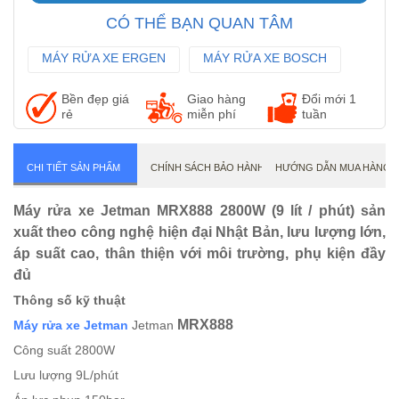
CÓ THỂ BẠN QUAN TÂM
MÁY RỬA XE ERGEN
MÁY RỬA XE BOSCH
MÁY RỬA XE MAKITA
Bền đẹp giá
Giao hàng
Đổi mới 1
rẻ
miễn phí
tuần
CHI TIẾT SẢN PHẨM
CHÍNH SÁCH BẢO HÀNH
HƯỚNG DẪN MUA HÀNG
Máy rửa xe Jetman MRX888 2800W (9 lít / phút) sản
xuất theo công nghệ hiện đại Nhật Bản, lưu lượng lớn,
áp suất cao, thân thiện với môi trường, phụ kiện đầy
đủ
Thông số kỹ thuật
MRX888
Máy rửa xe Jetman
Jetman
Công suất 2800W
Lưu lượng 9L/phút