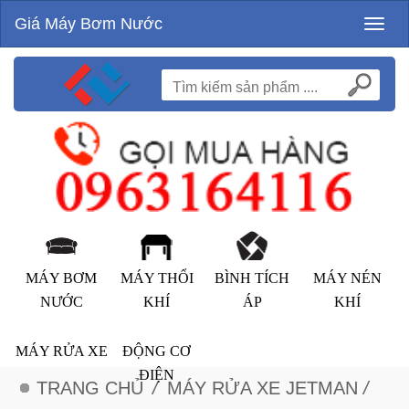
Giá Máy Bơm Nước
Toggl
naviga
MÁY BƠM
MÁY THỔI
BÌNH TÍCH
MÁY NÉN
NƯỚC
KHÍ
ÁP
KHÍ
MÁY RỬA XE
ĐỘNG CƠ
ĐIỆN
TRANG CHỦ
/
MÁY RỬA XE JETMAN
/