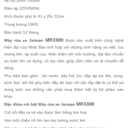
Áp lực phun 150bar
Điện áp 220V/50Hz
Kích thước phủ bì 41 x 26x 32cm
Trọng lượng 15KG
Bảo hành 12 tháng
MRX888
Máy rửa xe Jetman
được sản xuất trên công nghệ
hiện đại của Nhật Bản tích hợp với những tính năng ưu việt: lưu
lượng lớn, áp suất cao, thân thiện với môi trường, đạt tiêu chuẩn
an toàn khi sử dụng, có tay cầm giúp cầm nắm và di chuyển dễ
dàng.
Phụ kiện bao gồm : lọc nước, dây hút 2m, dây áp lực 8m, súng,
bình bọt. Với bộ phụ kiện đầy đủ bạn chỉ cần lắp đặt là có thể sử
dụng luôn mà không cần phải mua thêm bất kỳ bộ phận nào
khác.
MRX888
Đặc điểm nổi bật Máy rửa xe Jetman
Cút nối đầu ra và vào được làm bằng kim loại.
Van một chiều cỡ lớn tạo lưu lượng nước lớn.