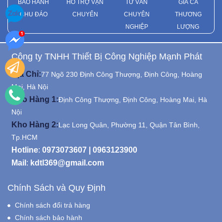
BẢO HÀNH
HỖ TRỢ VẬN
TƯ VẤN
GIÁ CẢ
CHU ĐÁO
CHUYỂN
CHUYÊN
THƯƠNG
NGHIỆP
LƯỢNG
Công ty TNHH Thiết Bị Công Nghiệp Mạnh Phát
Địa Chỉ:
77 Ngõ 230 Định Công Thượng, Định Công, Hoàng
Mai, Hà Nội
Kho Hàng 1:
Định Công Thượng, Định Công, Hoàng Mai, Hà
Nội
Kho Hàng 2:
Lạc Long Quân, Phường 11, Quận Tân Bình,
Tp.HCM
Hotline
:
0973073607
|
0963123900
Mail
:
kdtl369@gmail.com
Chính Sách và Quy Định
Chính sách đổi trả hàng
Chính sách bảo hành