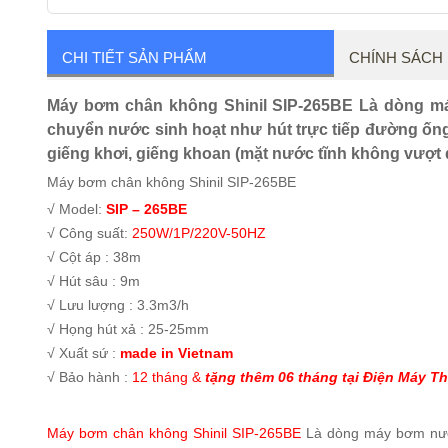
CHI TIẾT SẢN PHẨM
CHÍNH SÁCH
Máy bơm chân không Shinil SIP-265BE Là dòng m
chuyển nước sinh hoạt như hút trực tiếp đường ốn
giếng khơi, giếng khoan (mặt nước tĩnh không vượt
Máy bơm chân không Shinil SIP-265BE
√ Model:
SIP – 265BE
√ Công suất:
250W/1P/220V-50HZ
√ Cột áp : 38m
√ Hút sâu : 9m
√ Lưu lượng : 3.3m3/h
√ Họng hút xả : 25-25mm
√ Xuất sứ :
made in Vietnam
√ Bảo hành :
12 tháng &
tặng thêm 06 tháng tại Điện Máy T
Máy bơm chân không Shinil SIP-265BE
Là dòng máy bơm nước