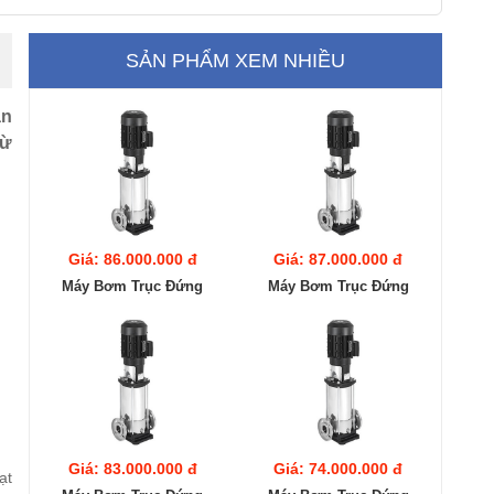
SẢN PHẨM XEM NHIỀU
ận
từ
Giá: 86.000.000 đ
Giá: 87.000.000 đ
Máy Bơm Trục Đứng
Máy Bơm Trục Đứng
Ebara EVMS20
Ebara EVMS20
16F5/18.5
15F5/18.5
Giá: 83.000.000 đ
Giá: 74.000.000 đ
ạt