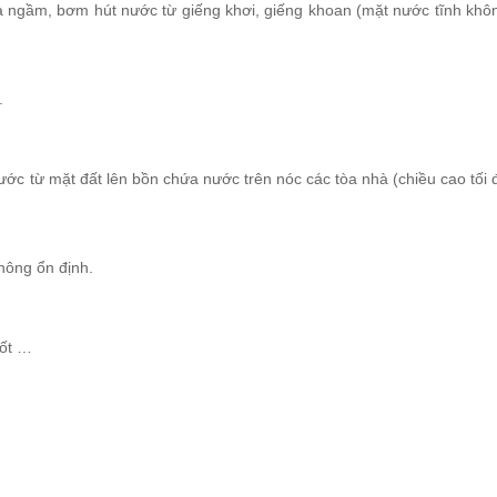
a ngầm, bơm hút nước từ giếng khơi, giếng khoan (mặt nước tĩnh khô
.
ớc từ mặt đất lên bồn chứa nước trên nóc các tòa nhà (chiều cao tối 
hông ổn định.
tốt …