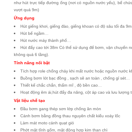
như hút trực tiếp đường ống (nơi có nguồn nước yếu), bể chứ
vượt quá 9m)
Ứng dụng
Hút giếng khơi, giếng đào, giếng khoan có độ sâu tối đa 9m
Hút bể ngầm…
Hút nước máy thành phố…
Hút đẩy cao tới 38m Có thể sử dụng để bơm, vận chuyển nư
không quá 6 tầng).
Tính năng nổi bật
Tích hợp role chống cháy khi mất nước hoặc nguồn nước k
Buồng bơm lót bạc đồng , sạch sẽ an toàn , chống gỉ sét…
Thiết kế chắc chắn, thẩm mĩ , độ bền cao…
Hoạt động êm ái,hút đẩy đa năng, cột áp cao và lưu lượng 
Vật liệu chế tạo
Đầu bơm gang thép sơn lớp chống ăn mòn
Cánh bơm bằng đồng thau nguyên chất kiểu xoáy lốc
Làm mát moto cánh quạt gió
Phớt mặt tĩnh gốm, mặt động hợp kim than chì