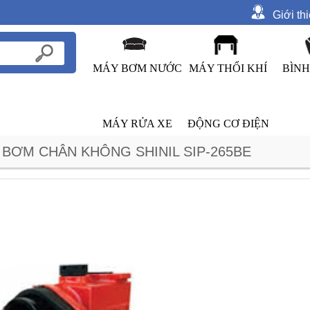
Giới th
MÁY BƠM NƯỚC
MÁY THỔI KHÍ
BÌNH
MÁY RỬA XE
ĐỘNG CƠ ĐIỆN
 BƠM CHÂN KHÔNG SHINIL SIP-265BE