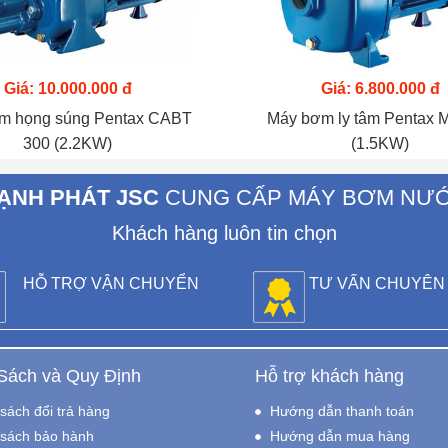
Giá: 10.000.000 đ
Giá: 6.800.000 đ
m họng súng Pentax CABT
Máy bơm ly tâm Pentax 
300 (2.2KW)
(1.5KW)
ẠNH PHÁT JSC
CUNG CẤP MÁY BƠM NƯ
Khách hàng luôn tin chọn
HỖ TRỢ VẬN CHUYỂN
TƯ VẤN CHUYÊN
Sách và Quy Định
Hỗ trợ khách hàng
sách đổi trả hàng
Hướng dẫn thanh toán
sách bảo hành
Hướng dẫn mua hàng