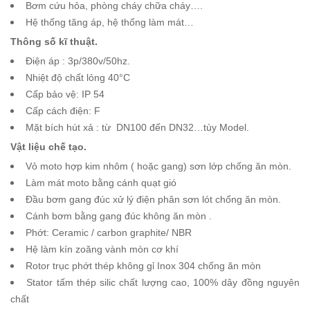
Bơm cứu hỏa, phòng cháy chữa cháy….
Hệ thống tăng áp, hệ thống làm mát…
Thông số kĩ thuật.
Điện áp : 3p/380v/50hz.
Nhiệt độ chất lỏng 40°C
Cấp bảo vệ: IP 54
Cấp cách điện: F
Mặt bích hút xả : từ DN100 đến DN32…tùy Model.
Vật liệu chế tạo.
Vỏ moto hợp kim nhôm ( hoặc gang) sơn lớp chống ăn mòn.
Làm mát moto bằng cánh quạt gió
Đầu bơm gang đúc xử lý điện phân sơn lót chống ăn mòn.
Cánh bơm bằng gang đúc không ăn mòn .
Phớt: Ceramic / carbon graphite/ NBR
Hệ làm kín zoăng vành mòn cơ khí
Rotor trục phớt thép không gỉ Inox 304 chống ăn mòn
Stator tấm thép silic chất lượng cao, 100% dây đồng nguyên
chất