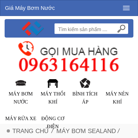
Giá Máy Bơm Nước
Toggl
naviga
MÁY BƠM
MÁY THỔI
BÌNH TÍCH
MÁY NÉN
NƯỚC
KHÍ
ÁP
KHÍ
MÁY RỬA XE
ĐỘNG CƠ
ĐIỆN
TRANG CHỦ
/
MÁY BƠM SEALAND
/