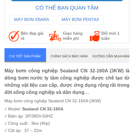
CÓ THỂ BẠN QUAN TÂM
MÁY BƠM EBARA
MÁY BƠM PENTAX
MÁY BƠM WILO
Bền đẹp giá
Giao hàng
Đổi mới 1
rẻ
miễn phí
tuần
CHI TIẾT SẢN PHẨM
CHÍNH SÁCH BẢO HÀNH
HƯỚNG DẪN MUA HÀNG
Máy bơm công nghiệp Sealand CN 32-160A (3KW) là
dòng bơm nước ly tâm công nghiệp được chế tạo từ
những vật liệu cao cấp, được ứng dụng rộng rãi trong
đời sống công nghiệp và dân dụng…
Máy bơm công nghiệp Sealand CN 32-160A (3KW)
√ Model:
Sealand CN 32-160A
√ Điện áp: 3P/380V-50HZ
√ Công xuất : 3kw (4hp)
√ Cột áp : 37 – 22m