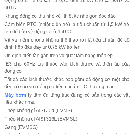
Động cơ ETM có sẵn từ 0,75 đến 11 kW cho cả 50Hz và
60 Hz
Khung động cơ thu nhỏ với thiết kế nhỏ gọn độc đáo
Cảm biến PTC (nhiệt điện trở) là tiêu chuẩn từ 1,5 kW trở
lên để bảo vệ động cơ ở 150°C
Vít và niêm phong không thể tháo rời là tiêu chuẩn để cố
định hộp đấu dây từ 0,75 kW trở lên
Ổn định biến tần gắn trên vỏ quạt làm bằng thép ép
IE3 cho 60Hz tùy thuộc vào kích thước và điện áp của
động cơ
Tất cả các kích thước khác bao gồm cả động cơ một pha
đều có sẵn với động cơ tiêu chuẩn IEC thương mại
Máy bơm
ly tâm đa tầng trục đứng có sẵn trong các vật
liệu khác nhau:
Thép không gỉ AISI 304 (EVMS)
Thép không gỉ AISI 316L (EVMSL)
Gang (EVMSG)