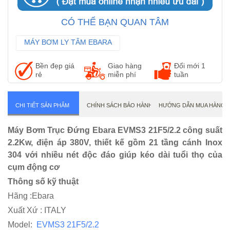
CÓ THỂ BẠN QUAN TÂM
MÁY BƠM LY TÂM EBARA
MÁY BƠM TRỤC NGANG EBARA
Bền đẹp giá
Giao hàng
Đổi mới 1
MÁY BƠM CÔNG NGHIỆP EBARA
rẻ
miễn phí
tuần
CHI TIẾT SẢN PHẨM
CHÍNH SÁCH BẢO HÀNH
HƯỚNG DẪN MUA HÀNG
Máy Bơm Trục Đứng Ebara EVMS3 21F5/2.2 công suất
2.2Kw, điện áp 380V, thiết kế gồm 21 tầng cánh Inox
304 với nhiều nét độc đáo giúp kéo dài tuổi thọ của
cụm động cơ
Thông số kỹ thuật
Hãng :Ebara
Xuất Xứ : ITALY
Model:
EVMS3 21F5/2.2