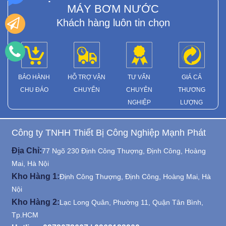
MÁY BƠM NƯỚC
Khách hàng luôn tin chọn
BẢO HÀNH
HỖ TRỢ VẬN
TƯ VẤN
GIÁ CẢ
CHU ĐÁO
CHUYỂN
CHUYÊN
THƯƠNG
NGHIỆP
LƯỢNG
Công ty TNHH Thiết Bị Công Nghiệp Mạnh Phát
Địa Chỉ:
77 Ngõ 230 Định Công Thượng, Định Công, Hoàng
Mai, Hà Nội
Kho Hàng 1:
Định Công Thượng, Định Công, Hoàng Mai, Hà
Nội
Kho Hàng 2:
Lạc Long Quân, Phường 11, Quận Tân Bình,
Tp.HCM