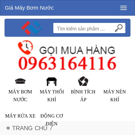
Giá Máy Bơm Nước
Toggl
naviga
MÁY BƠM
MÁY THỔI
BÌNH TÍCH
MÁY NÉN
NƯỚC
KHÍ
ÁP
KHÍ
MÁY RỬA XE
ĐỘNG CƠ
ĐIỆN
TRANG CHỦ
/