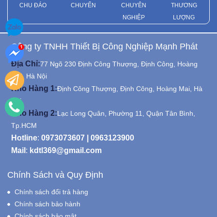
CHU ĐÁO
CHUYỂN
CHUYÊN
THƯƠNG
NGHIỆP
LƯỢNG
Công ty TNHH Thiết Bị Công Nghiệp Mạnh Phát
Địa Chỉ:
77 Ngõ 230 Định Công Thượng, Định Công, Hoàng
Mai, Hà Nội
Kho Hàng 1:
Định Công Thượng, Định Công, Hoàng Mai, Hà
Nội
Kho Hàng 2:
Lạc Long Quân, Phường 11, Quận Tân Bình,
Tp.HCM
Hotline
:
0973073607
|
0963123900
Mail
:
kdtl369@gmail.com
Chính Sách và Quy Định
Chính sách đổi trả hàng
Chính sách bảo hành
Chính sách bảo mật