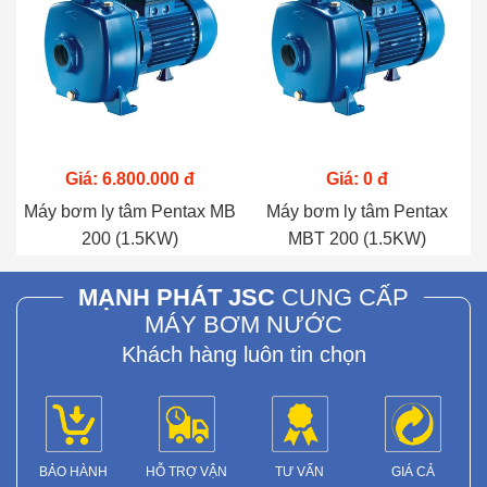
Giá: 6.800.000 đ
Giá: 0 đ
Máy bơm ly tâm Pentax MB
Máy bơm ly tâm Pentax
200 (1.5KW)
MBT 200 (1.5KW)
MẠNH PHÁT JSC
CUNG CẤP
MÁY BƠM NƯỚC
Khách hàng luôn tin chọn
BẢO HÀNH
HỖ TRỢ VẬN
TƯ VẤN
GIÁ CẢ