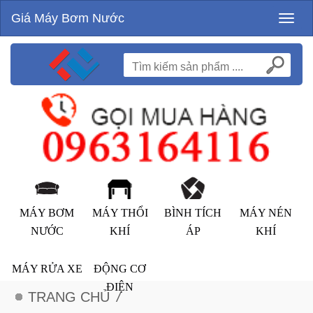
Giá Máy Bơm Nước
Toggl
naviga
MÁY BƠM
MÁY THỔI
BÌNH TÍCH
MÁY NÉN
NƯỚC
KHÍ
ÁP
KHÍ
MÁY RỬA XE
ĐỘNG CƠ
ĐIỆN
TRANG CHỦ
/