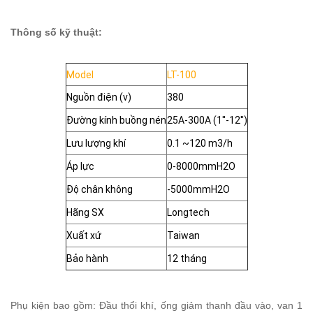
Thông số kỹ thuật:
Model
LT-100
Nguồn điện (v)
380
Đường kính buồng nén
25A-300A (1''-12'')
Lưu lượng khí
0.1 ~120 m3/h
Áp lực
0-8000mmH2O
Độ chân không
-5000mmH2O
Hãng SX
Longtech
Xuất xứ
Taiwan
Bảo hành
12 tháng
Phụ kiện bao gồm: Đầu thổi khí, ống giảm thanh đầu vào, van 1