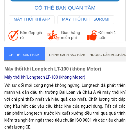
CÓ THỂ BẠN QUAN TÂM
MÁY THỔI KHÍ APP
MÁY THỔI KHÍ TSURUMI
MÁY THỔI KHÍ ANLET
Bền đẹp giá
Giao hàng
Đổi mới 1
rẻ
miễn phí
tuần
CHI TIẾT SẢN PHẨM
CHÍNH SÁCH BẢO HÀNH
HƯỚNG DẪN MUA HÀNG
Máy thổi khí Longtech LT-100 (không Motor)
Máy thổi khí Longtech LT-100 (không Motor)
Với sự đổi mới công nghệ không ngừng, Longtech đã phát triển
mạnh và dẫn đầu thị trường Đài Loan và Châu Á về máy thổi khí
với chi phí thấp nhất và hiệu quả cao nhất. Chất lượng tốt đáp
ứng hầu hết các yêu cầu khắc khe của người dùng. Tất cả các
sản phẩm Longtech trước khi xuất xưởng đều trai qua quá trình
kiểm tra nghiêm ngặt theo tiêu chuẩn ISO 9001 và các tiêu chuẩn
chất lượng CE.