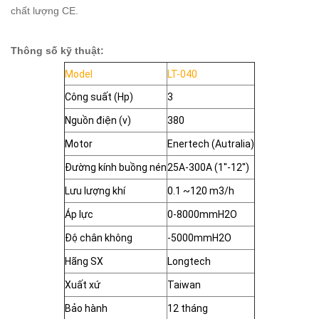
chất lượng CE.
Thông số kỹ thuật:
Model
LT-040
Công suất (Hp)
3
Nguồn điện (v)
380
Motor
Enertech (Autralia)
Đường kính buồng nén
25A-300A (1''-12'')
Lưu lượng khí
0.1 ~120 m3/h
Áp lực
0-8000mmH2O
Độ chân không
-5000mmH2O
Hãng SX
Longtech
Xuất xứ
Taiwan
Bảo hành
12 tháng