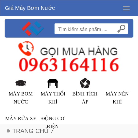
Giá Máy Bơm Nước
Toggl
naviga
MÁY BƠM
MÁY THỔI
BÌNH TÍCH
MÁY NÉN
NƯỚC
KHÍ
ÁP
KHÍ
MÁY RỬA XE
ĐỘNG CƠ
ĐIỆN
TRANG CHỦ
/