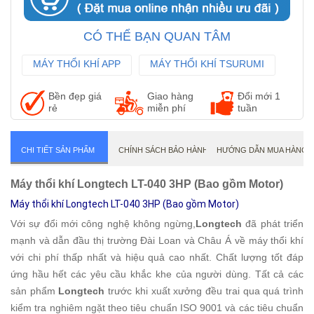
CÓ THỂ BẠN QUAN TÂM
MÁY THỔI KHÍ APP
MÁY THỔI KHÍ TSURUMI
MÁY THỔI KHÍ ANLET
Bền đẹp giá
Giao hàng
Đổi mới 1
rẻ
miễn phí
tuần
CHI TIẾT SẢN PHẨM
CHÍNH SÁCH BẢO HÀNH
HƯỚNG DẪN MUA HÀNG
Máy thổi khí Longtech LT-040 3HP (Bao gồm Motor)
Máy thổi khí Longtech LT-040 3HP (Bao gồm Motor)
Với sự đổi mới công nghệ không ngừng,
Longtech
đã phát triển
mạnh và dẫn đầu thị trường Đài Loan và Châu Á về máy thổi khí
với chi phí thấp nhất và hiệu quả cao nhất. Chất lượng tốt đáp
ứng hầu hết các yêu cầu khắc khe của người dùng. Tất cả các
sản phẩm
Longtech
trước khi xuất xưởng đều trai qua quá trình
kiểm tra nghiêm ngặt theo tiêu chuẩn ISO 9001 và các tiêu chuẩn