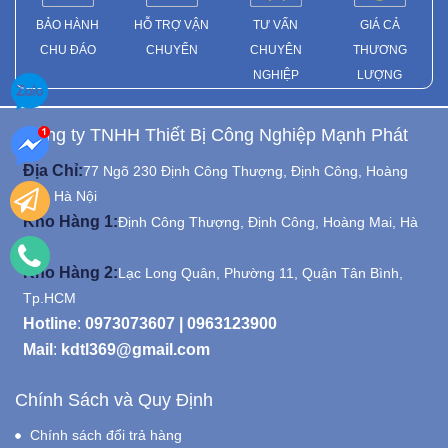
BẢO HÀNH
HỖ TRỢ VẬN
TƯ VẤN
GIÁ CẢ
CHU ĐÁO
CHUYỂN
CHUYÊN
THƯƠNG
NGHIỆP
LƯỢNG
Công ty TNHH Thiết Bị Công Nghiệp Mạnh Phát
Địa Chỉ:
77 Ngõ 230 Định Công Thượng, Định Công, Hoàng
Mai, Hà Nội
Kho Hàng 1:
Định Công Thượng, Định Công, Hoàng Mai, Hà
Nội
Kho Hàng 2:
Lạc Long Quân, Phường 11, Quận Tân Bình,
Tp.HCM
Hotline
:
0973073607
|
0963123900
Mail
:
kdtl369@gmail.com
Chính Sách và Quy Định
Chính sách đổi trả hàng