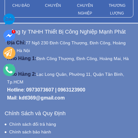
CHU ĐÁO
CHUYỂN
CHUYÊN
THƯƠNG
NGHIỆP
LƯỢNG
Công ty TNHH Thiết Bị Công Nghiệp Mạnh Phát
Địa Chỉ:
77 Ngõ 230 Định Công Thượng, Định Công, Hoàng
Mai, Hà Nội
Kho Hàng 1:
Định Công Thượng, Định Công, Hoàng Mai, Hà
Nội
Kho Hàng 2:
Lạc Long Quân, Phường 11, Quận Tân Bình,
Tp.HCM
Hotline
:
0973073607
|
0963123900
Mail
:
kdtl369@gmail.com
Chính Sách và Quy Định
Chính sách đổi trả hàng
Chính sách bảo hành