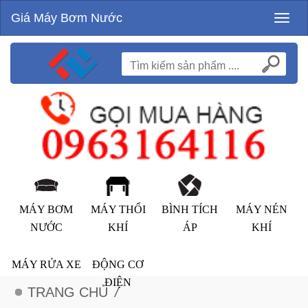
Giá Máy Bơm Nước
Toggl
naviga
MÁY BƠM
MÁY THỔI
BÌNH TÍCH
MÁY NÉN
NƯỚC
KHÍ
ÁP
KHÍ
MÁY RỬA XE
ĐỘNG CƠ
ĐIỆN
TRANG CHỦ
/