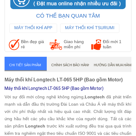
CÓ THỂ BẠN QUAN TÂM
MÁY THỔI KHÍ APP
MÁY THỔI KHÍ TSURUMI
MÁY THỔI KHÍ ANLET
Bền đẹp giá
Giao hàng
Đổi mới 1
rẻ
miễn phí
tuần
CHI TIẾT SẢN PHẨM
CHÍNH SÁCH BẢO HÀNH
HƯỚNG DẪN MUA HÀNG
Máy thổi khí Longtech LT-065 5HP (Bao gồm Motor)
Máy thổi khí Longtech LT-065 5HP (Bao gồm Motor)
Với sự đổi mới công nghệ không ngừng,
Longtech
đã phát triển
mạnh và dẫn đầu thị trường Đài Loan và Châu Á về máy thổi khí
với chi phí thấp nhất và hiệu quả cao nhất. Chất lượng tốt đáp
ứng hầu hết các yêu cầu khắc khe của người dùng. Tất cả các
sản phẩm
Longtech
trước khi xuất xưởng đều trai qua quá trình
kiểm tra nghiêm ngặt theo tiêu chuẩn ISO 9001 và các tiêu chuẩn