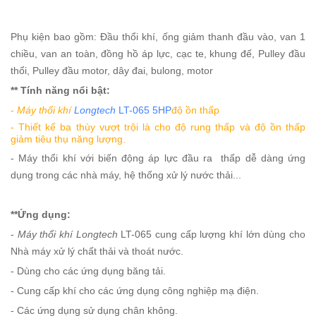
Phụ kiện bao gồm: Đầu thổi khí, ống giảm thanh đầu vào, van 1
chiều, van an toàn, đồng hồ áp lực, cạc te, khung đế, Pulley đầu
thổi, Pulley đầu motor, dây đai, bulong, motor
** Tính năng nổi bật:
-
Máy thổi khí
Longtech
LT-065 5HP
độ ồn thấp
- Thiết kế ba thùy vượt trội là cho độ rung thấp và độ ồn thấp
giảm tiêu thụ năng lượng.
- Máy thổi khí với biến động áp lực đầu ra thấp dễ dàng ứng
dụng trong các nhà máy, hệ thống xử lý nước thải...
**Ứng dụng:
-
Máy thổi khí Longtech
LT-065 cung cấp lượng khí lớn dùng cho
Nhà máy xử lý chất thải và thoát nước.
- Dùng cho các ứng dụng băng tải.
- Cung cấp khí cho các ứng dụng công nghiệp mạ điện.
- Các ứng dụng sử dụng chân không.