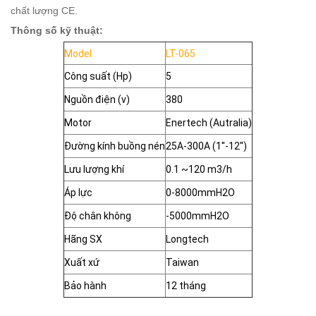
chất lượng CE.
Thông số kỹ thuật:
Model
LT-065
Công suất (Hp)
5
Nguồn điện (v)
380
Motor
Enertech (Autralia)
Đường kính buồng nén
25A-300A (1''-12'')
Lưu lượng khí
0.1 ~120 m3/h
Áp lực
0-8000mmH2O
Độ chân không
-5000mmH2O
Hãng SX
Longtech
Xuất xứ
Taiwan
Bảo hành
12 tháng